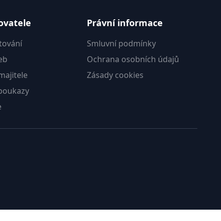
ovatele
Právní informace
tování
Smluvní podmínky
eb
Ochrana osobních údajů
ajitele
Zásady cookies
poukazy
e