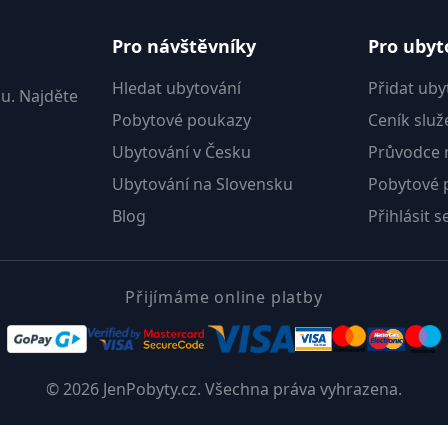
Pro návštěvníky
Pro ubyt
Hledat ubytování
Přidat uby
u. Najděte
Pobytové poukazy
Ceník služ
Ubytování v Česku
Průvodce m
Ubytování na Slovensku
Pobytové 
Blog
Přihlásit s
Přijímáme online platby
© 2026 JenPobyty.cz. Všechna práva vyhrazena.