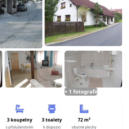
+ 1 fotografií
3 koupelny
3 toalety
72 m²
s příslušenstvím
k dispozici
obytné plochy