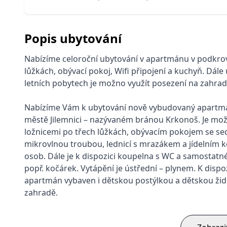
Popis ubytování
Nabízíme celoroční ubytování v apartmánu v podkroví
lůžkách, obývací pokoj, Wifi připojení a kuchyň. Dále
letních pobytech je možno využít posezení na zahrad
Nabízíme Vám k ubytování nově vybudovaný apartmá
městě Jilemnici – nazývaném bránou Krkonoš. Je mo
ložnicemi po třech lůžkách, obývacím pokojem se se
mikrovlnou troubou, lednicí s mrazákem a jídelním k
osob. Dále je k dispozici koupelna s WC a samostatné 
popř. kočárek. Vytápění je ústřední – plynem. K dispoz
apartmán vybaven i dětskou postýlkou a dětskou židlí
zahradě.