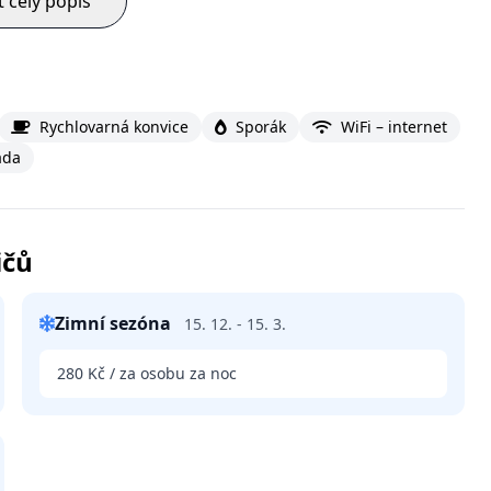
t celý popis
Rychlovarná konvice
Sporák
WiFi – internet
ada
ičů
Zimní sezóna
15. 12. - 15. 3.
280 Kč / za osobu za noc