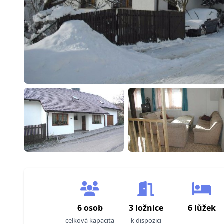
6 osob
3 ložnice
6 lůžek
celková kapacita
k dispozici