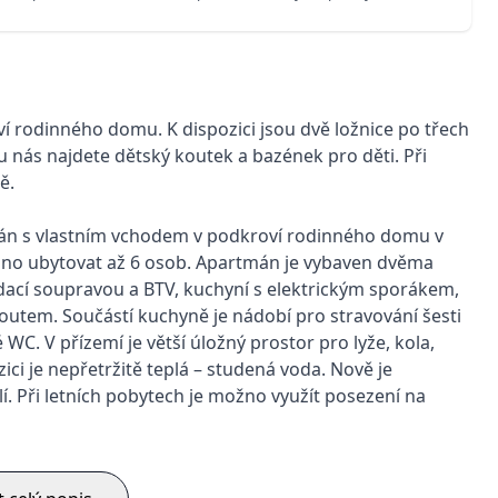
 rodinného domu. K dispozici jsou dvě ložnice po třech
 u nás najdete dětský koutek a bazének pro děti. Při
ě.
n s vlastním vchodem v podkroví rodinného domu v
žno ubytovat až 6 osob. Apartmán je vybaven dvěma
dací soupravou a BTV, kuchyní s elektrickým sporákem,
outem. Součástí kuchyně je nádobí pro stravování šesti
WC. V přízemí je větší úložný prostor pro lyže, kola,
ici je nepřetržitě teplá – studená voda. Nově je
. Při letních pobytech je možno využít posezení na