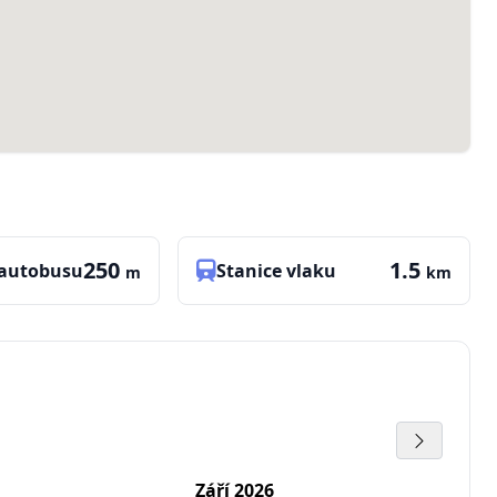
250
1.5
 autobusu
Stanice vlaku
m
km
Září 2026