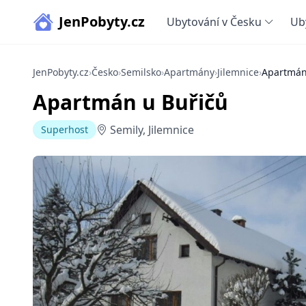
JenPobyty.cz
Ubytování v Česku
Ub
JenPobyty.cz
›
Česko
›
Semilsko
›
Apartmány
›
Jilemnice
›
Apartmán
Apartmán u Buřičů
Semily, Jilemnice
Superhost