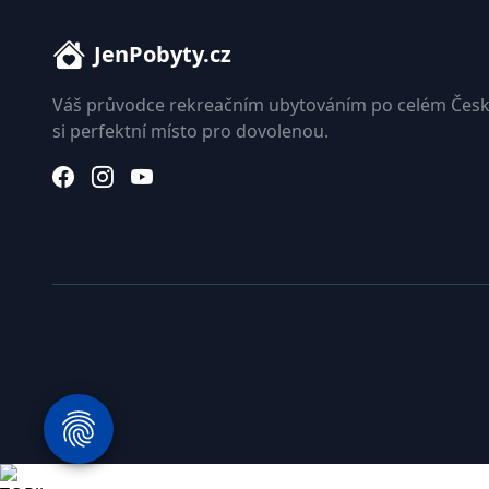
JenPobyty.cz
Váš průvodce rekreačním ubytováním po celém Česk
si perfektní místo pro dovolenou.