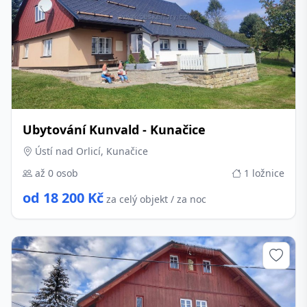
Ubytování Kunvald - Kunačice
Ústí nad Orlicí, Kunačice
až 0 osob
1 ložnice
od 18 200 Kč
za celý objekt / za noc