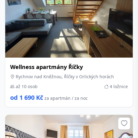
Wellness apartmány Říčky
Rychnov nad Kněžnou, Říčky v Orlických horách
až 10 osob
4 ložnice
od 1 690 Kč
za apartmán / za noc