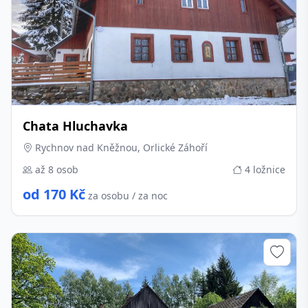
Chata Hluchavka
Rychnov nad Kněžnou, Orlické Záhoří
až 8 osob
4 ložnice
od 170 Kč
za osobu / za noc