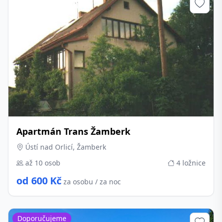
Apartmán Trans Žamberk
Ústí nad Orlicí, Žamberk
až 10 osob
4 ložnice
od 600 Kč
za osobu / za noc
Doporučujeme