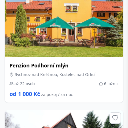
Penzion Podhorní mlýn
Rychnov nad Kněžnou, Kostelec nad Orlicí
až 22 osob
6 ložnic
od 1 000 Kč
za pokoj / za noc