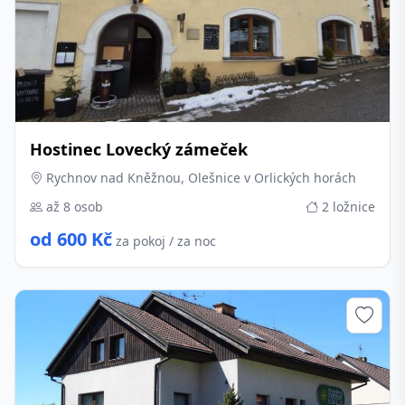
Hostinec Lovecký zámeček
Rychnov nad Kněžnou, Olešnice v Orlických horách
až 8 osob
2 ložnice
od 600 Kč
za pokoj / za noc