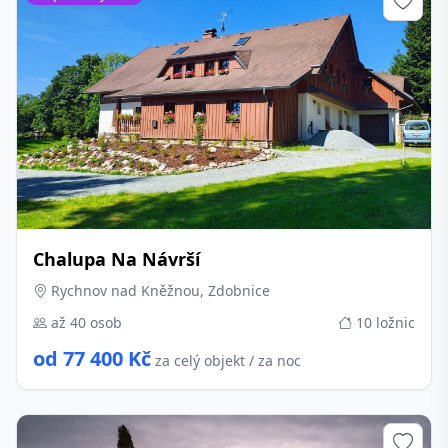
Chalupa Na Návrší
Rychnov nad Kněžnou, Zdobnice
až 40 osob
10 ložnic
od 77 400 Kč
za celý objekt / za noc