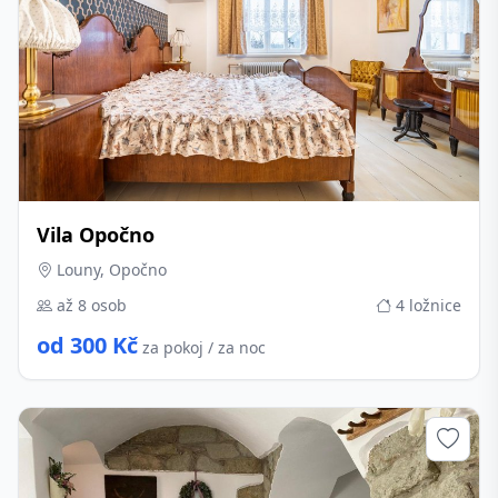
Vila Opočno
Louny, Opočno
až 8 osob
4 ložnice
od 300 Kč
za pokoj / za noc