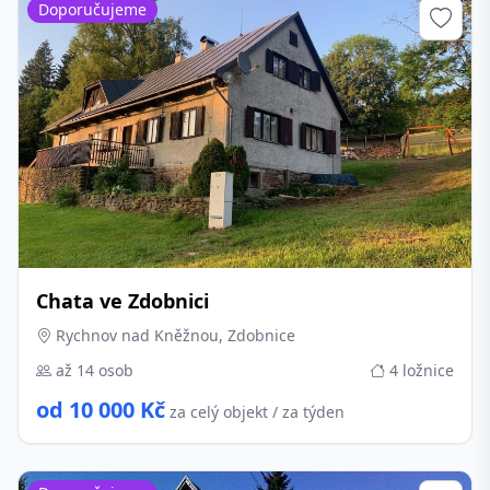
Doporučujeme
Chata ve Zdobnici
Rychnov nad Kněžnou, Zdobnice
až 14 osob
4 ložnice
od 10 000 Kč
za celý objekt / za týden