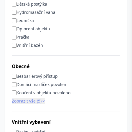
Dětská postýlka
Hydromasážní vana
Lednička
Oplocení objektu
Pračka
Vnitřní bazén
Obecné
Bezbariérový přístup
Domácí mazlíček povolen
Kouření v objektu povoleno
Zobrazit vše (5)
Vnitřní vybavení
Bazén - vnitřní