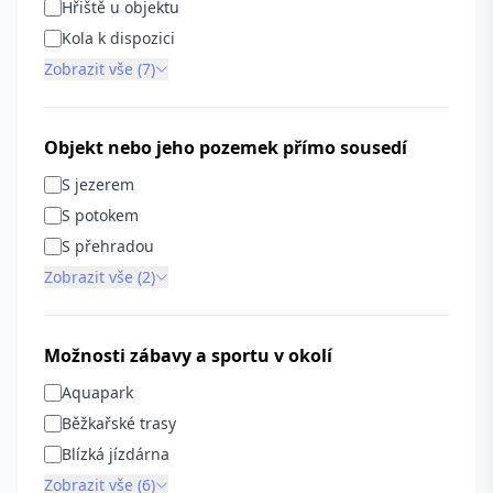
Hřiště u objektu
Kola k dispozici
Zobrazit vše (7)
Objekt nebo jeho pozemek přímo sousedí
S jezerem
S potokem
S přehradou
Zobrazit vše (2)
Možnosti zábavy a sportu v okolí
Aquapark
Běžkařské trasy
Blízká jízdárna
Zobrazit vše (6)