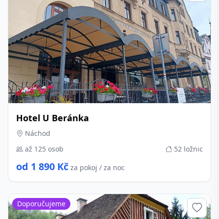
Hotel U Beránka
Náchod
až 125 osob
52 ložnic
od 1 890 Kč
za pokoj / za noc
Doporučujeme