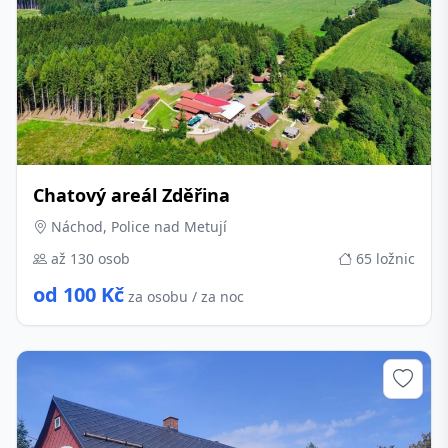
Chatový areál Zděřina
Náchod, Police nad Metují
až 130 osob
65 ložnic
od 100 Kč
za osobu / za noc