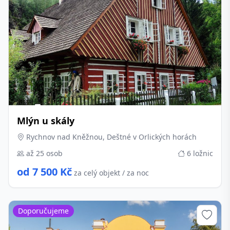
Mlýn u skály
Rychnov nad Kněžnou, Deštné v Orlických horách
až 25 osob
6 ložnic
od 7 500 Kč
za celý objekt / za noc
Doporučujeme