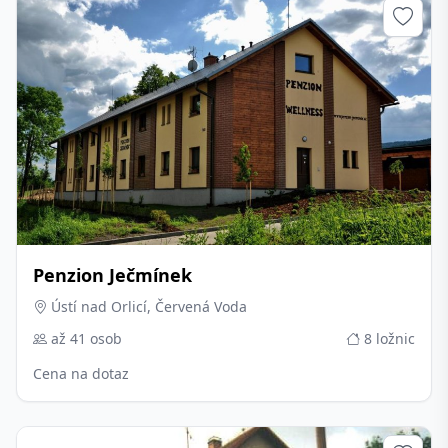
Penzion Ječmínek
Ústí nad Orlicí, Červená Voda
až 41 osob
8 ložnic
Cena na dotaz