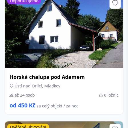
Doporučujeme
Horská chalupa pod Adamem
Ústí nad Orlicí, Mladkov
až 24 osob
6 ložnic
od 450 Kč
za celý objekt / za noc
Ověřené ubytování