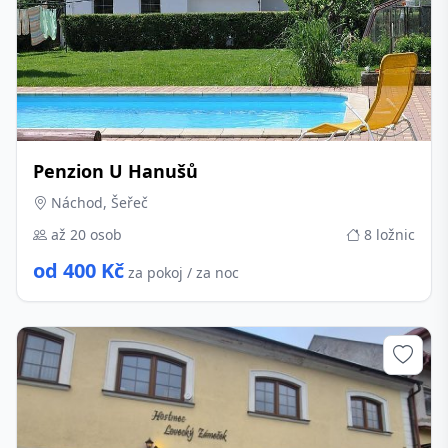
Penzion U Hanušů
Náchod, Šeřeč
až 20 osob
8 ložnic
od 400 Kč
za pokoj / za noc