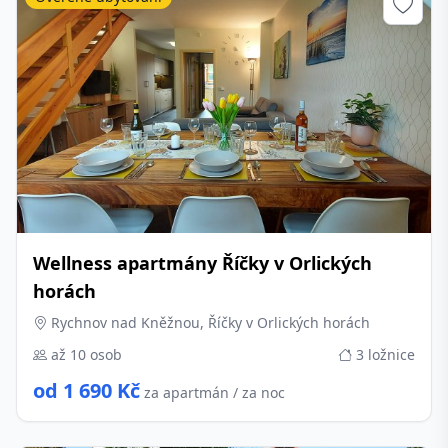
Wellness apartmány Říčky v Orlických
horách
Rychnov nad Kněžnou, Říčky v Orlických horách
až 10 osob
3 ložnice
od 1 690 Kč
za apartmán / za noc