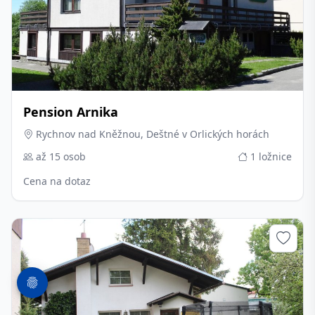
Pension Arnika
Rychnov nad Kněžnou, Deštné v Orlických horách
až 15 osob
1 ložnice
Cena na dotaz