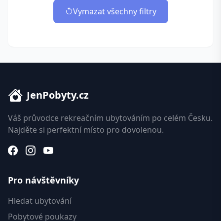
Vymazat všechny filtry
JenPobyty.cz
Váš průvodce rekreačním ubytováním po celém Česku.
Najděte si perfektní místo pro dovolenou.
Pro návštěvníky
Hledat ubytování
Pobytové poukazy