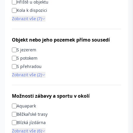
Hřiště u objektu
Kola k dispozici
Zobrazit vše (7)
Objekt nebo jeho pozemek přímo sousedí
S jezerem
S potokem
S přehradou
Zobrazit vše (2)
Možnosti zábavy a sportu v okolí
Aquapark
Běžkařské trasy
Blízká jízdárna
Zobrazit vše (6)