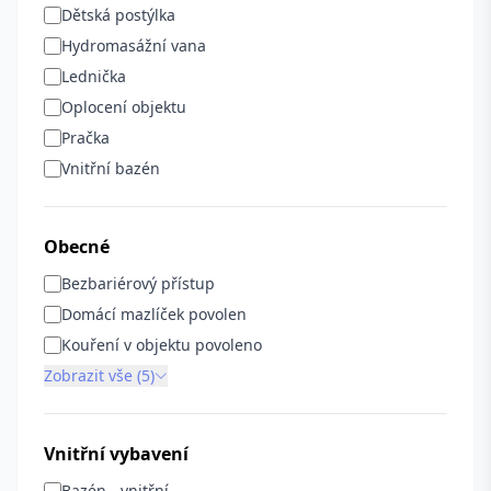
Dětská postýlka
Hydromasážní vana
Lednička
Oplocení objektu
Pračka
Vnitřní bazén
Obecné
Bezbariérový přístup
Domácí mazlíček povolen
Kouření v objektu povoleno
Zobrazit vše (5)
Vnitřní vybavení
Bazén - vnitřní