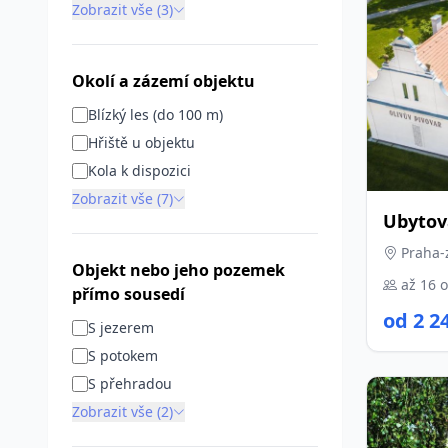
Zobrazit vše (3)
Okolí a zázemí objektu
Blízký les (do 100 m)
Hřiště u objektu
Kola k dispozici
Zobrazit vše (7)
Ubytov
Praha-
Objekt nebo jeho pozemek
až 16 
přímo sousedí
od 2 2
S jezerem
S potokem
S přehradou
Zobrazit vše (2)