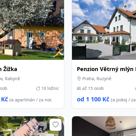
n Žižka
Penzion Větrný mlýn
v, Rabyně
Praha, Ruzyně
osob
10 ložnic
až 15 osob
 Kč
od 1 100 Kč
za apartmán / za noc
za pokoj / z