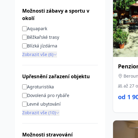
Možnosti zábavy a sportu v
okolí
Aquapark
Běžkařské trasy
Blízká jízdárna
Zobrazit vše (6)
Penzion
Upřesnění zařazení objektu
Beroun,
až 27 
Agroturistika
Dovolená pro rybáře
od 1 9
Levné ubytování
Zobrazit vše (10)
Možnosti stravování