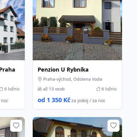
 Praha
Penzion U Rybníka
Praha-východ, Odolena Voda
6 ložnic
až 13 osob
6 ložnic
od 1 350 Kč
a noc
za pokoj / za noc