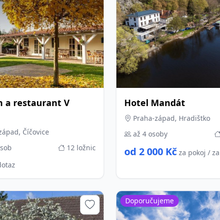
n a restaurant V
Hotel Mandát
Praha-západ, Hradištko
ápad, Číčovice
až 4 osoby
osob
12 ložnic
od 2 000 Kč
za pokoj / z
dotaz
Doporučujeme