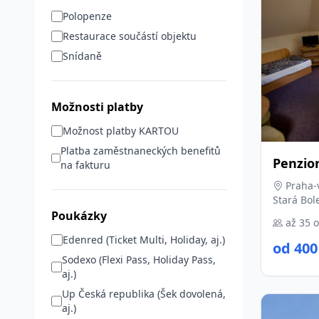
Polopenze
Restaurace součástí objektu
Snídaně
Možnosti platby
Možnost platby KARTOU
Platba zaměstnaneckých benefitů
Penzio
na fakturu
Praha-
Stará Bol
Poukázky
až 35 
Edenred (Ticket Multi, Holiday, aj.)
od 400
Sodexo (Flexi Pass, Holiday Pass,
aj.)
Up Česká republika (Šek dovolená,
aj.)