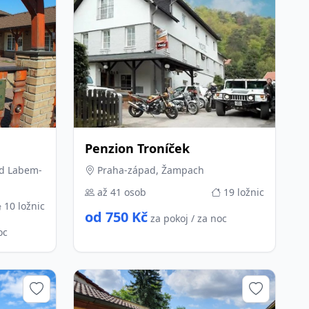
Penzion Troníček
ad Labem-
Praha-západ, Žampach
až 41 osob
19 ložnic
10 ložnic
od 750 Kč
za pokoj / za noc
oc