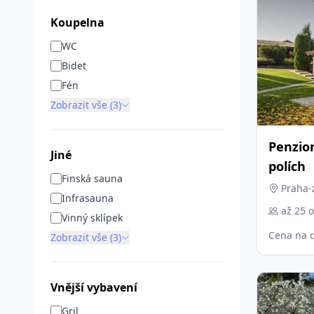
Koupelna
WC
Bidet
Fén
Zobrazit vše (3)
Penzio
Jiné
polích
Finská sauna
Praha-z
Infrasauna
až 25 
Vinný sklípek
Cena na 
Zobrazit vše (3)
Vnější vybavení
Gril