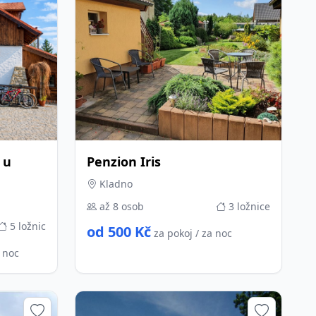
 u
Penzion Iris
Kladno
až 8 osob
3 ložnice
5 ložnic
od 500 Kč
za pokoj / za noc
a noc