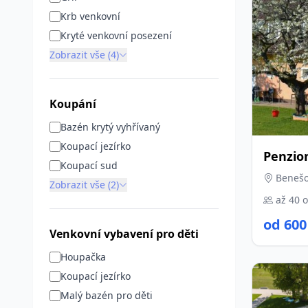
Krb venkovní
Kryté venkovní posezení
Zobrazit vše (4)
Koupání
Bazén krytý vyhřívaný
Koupací jezírko
Penzio
Koupací sud
Benešo
Zobrazit vše (2)
až 40 
od 600
Venkovní vybavení pro děti
Houpačka
Koupací jezírko
Malý bazén pro děti