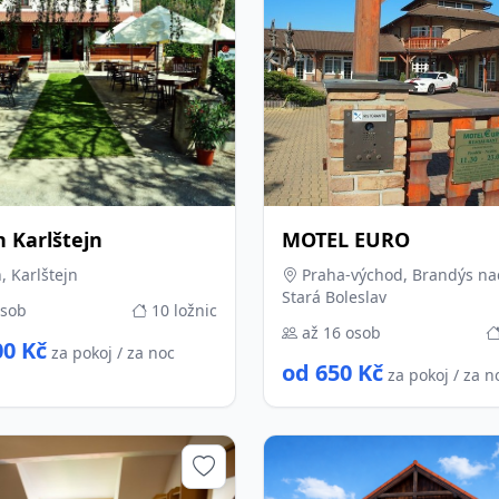
 Karlštejn
MOTEL EURO
 Karlštejn
Praha-východ, Brandýs n
Stará Boleslav
osob
10 ložnic
až 16 osob
00 Kč
za pokoj / za noc
od 650 Kč
za pokoj / za n