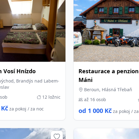
n Vosí Hnízdo
Restaurace a penzion
Máni
východ, Brandýs nad Labem-
eslav
Beroun, Hlásná Třebaň
osob
12 ložnic
až 16 osob
 Kč
za pokoj / za noc
od 1 000 Kč
za pokoj / z