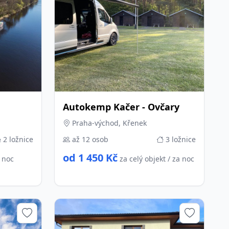
Autokemp Kačer - Ovčary
Praha-východ, Křenek
2 ložnice
až 12 osob
3 ložnice
od 1 450 Kč
a noc
za celý objekt / za noc