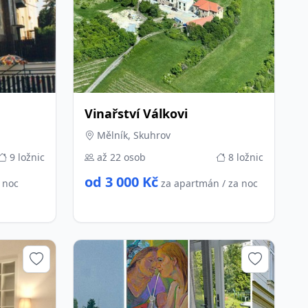
Vinařství Válkovi
Mělník, Skuhrov
9 ložnic
až 22 osob
8 ložnic
od 3 000 Kč
a noc
za apartmán / za noc