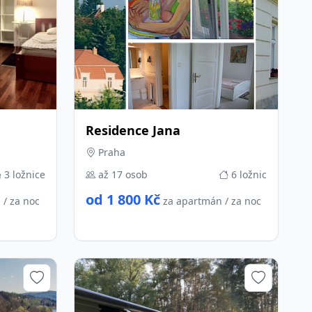
Residence Jana
Praha
3 ložnice
až 17 osob
6 ložnic
od 1 800 Kč
 / za noc
za apartmán / za noc