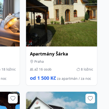
Apartmány Šárka
Praha
18 ložnic
až 16 osob
8 ložnic
od 1 500 Kč
a noc
za apartmán / za noc