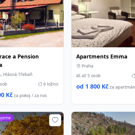
race a Pension
Apartments Emma
a
Praha
, Hlásná Třebaň
až 5 osob
osob
6 ložnic
od 1 800 Kč
za apartmán
00 Kč
za pokoj / za noc
ujeme