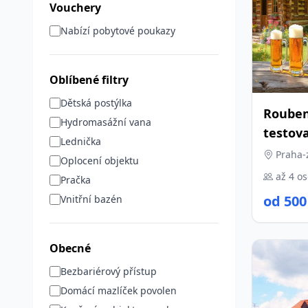
Vouchery
Nabízí pobytové poukazy
Oblíbené filtry
Dětská postýlka
Rouben
Hydromasážní vana
testov
Lednička
Praha-
Oplocení objektu
až 4 o
Pračka
od 500
Vnitřní bazén
Obecné
Bezbariérový přístup
Domácí mazlíček povolen