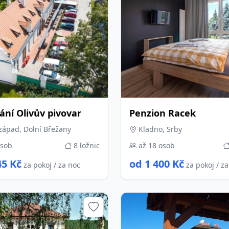
ání Olivův pivovar
Penzion Racek
západ, Dolní Břežany
Kladno, Srby
osob
8 ložnic
až 18 osob
45 Kč
od 1 400 Kč
za pokoj / za noc
za pokoj / z