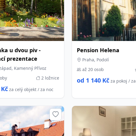
ka u dvou piv -
Pension Helena
ací prezentace
Praha, Podolí
západ, Kamenný Přívoz
až 20 osob
soby
2 ložnice
od 1 140 Kč
za pokoj / z
 Kč
za celý objekt / za noc