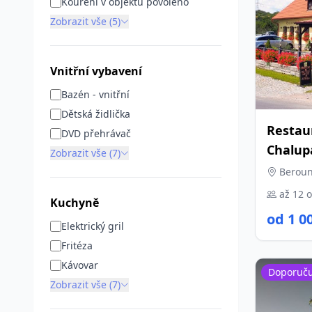
Kouření v objektu povoleno
Zobrazit vše (5)
Vnitřní vybavení
Bazén - vnitřní
Dětská židlička
Restau
DVD přehrávač
Chalup
Zobrazit vše (7)
Beroun
až 12 
Kuchyně
od 1 0
Elektrický gril
Fritéza
Kávovar
Doporuč
Zobrazit vše (7)