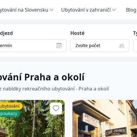
ytování na Slovensku
Ubytování v zahraničí
Blog
odjezd
Hosté
T
termín
Zvolte počet
vání Praha a okolí
 z nabídky rekreačního ubytování - Praha a okolí
ubytování
 poukazy