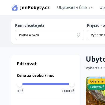
JenPobyty.cz
Ubytování v Česku
Ub
Kam chcete jet?
Příjezd - 
Vyberte 
Ubyto
Filtrovat
Vyberte si
Cena za osobu / noc
Ověřené 
Pobytové
0 Kč
7 000 Kč