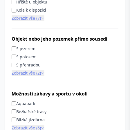
Hřiště u objektu
Kola k dispozici
Zobrazit vše (7)
Objekt nebo jeho pozemek přímo sousedí
S jezerem
S potokem
S přehradou
Zobrazit vše (2)
Možnosti zábavy a sportu v okolí
Aquapark
Běžkařské trasy
Blízká jízdárna
Zobrazit vše (6)