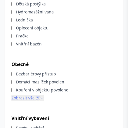
Dětská postýlka
Hydromasážní vana
Lednička
Oplocení objektu
Pračka
Vnitřní bazén
Obecné
Bezbariérový přístup
Domácí mazlíček povolen
Kouření v objektu povoleno
Zobrazit vše (5)
Vnitřní vybavení
Bazén - vnitřní