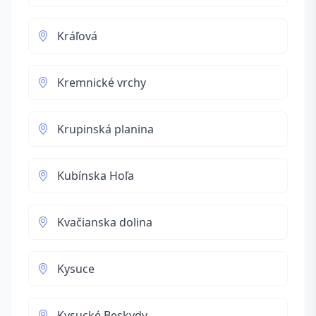
Kráľová
Kremnické vrchy
Krupinská planina
Kubínska Hoľa
Kvačianska dolina
Kysuce
Kysucké Beskydy