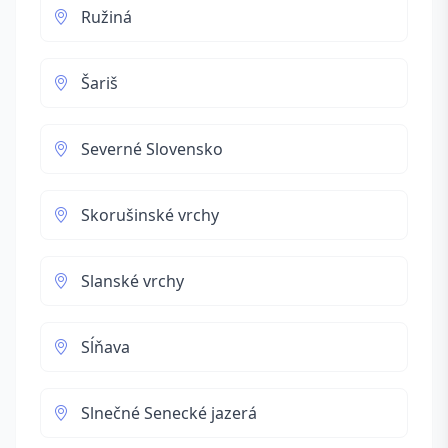
Ružiná
Šariš
Severné Slovensko
Skorušinské vrchy
Slanské vrchy
Sĺňava
Slnečné Senecké jazerá