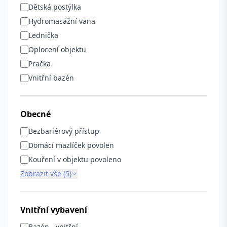
Dětská postýlka
Hydromasážní vana
Lednička
Oplocení objektu
Pračka
Vnitřní bazén
Obecné
Bezbariérový přístup
Domácí mazlíček povolen
Kouření v objektu povoleno
Zobrazit vše (5)
Vnitřní vybavení
Bazén - vnitřní