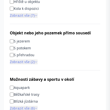
Hřiště u objektu
Kola k dispozici
Zobrazit vše (7)
Objekt nebo jeho pozemek přímo sousedí
S jezerem
S potokem
S přehradou
Zobrazit vše (2)
Možnosti zábavy a sportu v okolí
Aquapark
Běžkařské trasy
Blízká jízdárna
Zobrazit vše (6)