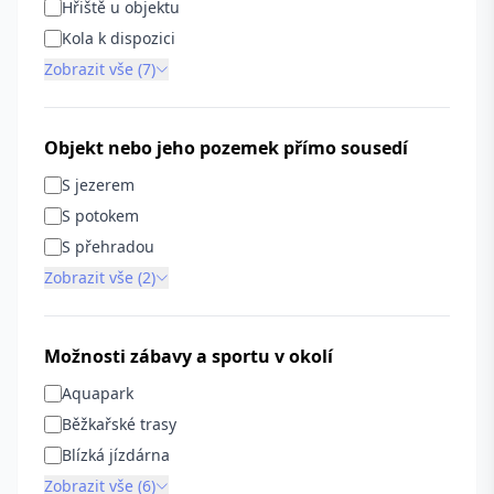
Hřiště u objektu
Kola k dispozici
Zobrazit vše (7)
Objekt nebo jeho pozemek přímo sousedí
S jezerem
S potokem
S přehradou
Zobrazit vše (2)
Možnosti zábavy a sportu v okolí
Aquapark
Běžkařské trasy
Blízká jízdárna
Zobrazit vše (6)