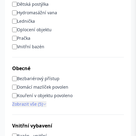
Dětská postýlka
Hydromasážní vana
Lednička
Oplocení objektu
Pračka
Vnitřní bazén
Obecné
Bezbariérový přístup
Domácí mazlíček povolen
Kouření v objektu povoleno
Zobrazit vše (5)
Vnitřní vybavení
Bazén - vnitřní