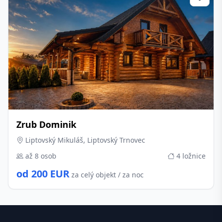
Zrub Dominik
Liptovský Mikuláš, Liptovský Trnovec
až 8 osob
4 ložnice
od 200 EUR
za celý objekt / za noc