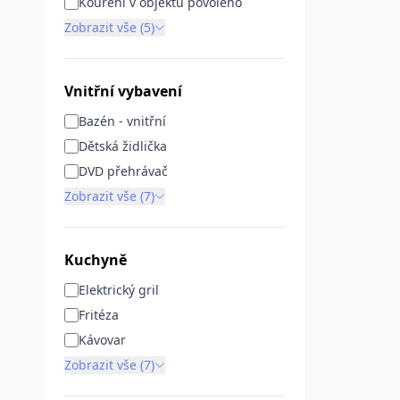
Kouření v objektu povoleno
Zobrazit vše (5)
Vnitřní vybavení
Bazén - vnitřní
Dětská židlička
DVD přehrávač
Zobrazit vše (7)
Kuchyně
Elektrický gril
Fritéza
Kávovar
Zobrazit vše (7)