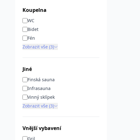
Koupelna
WC
Bidet
Fén
Zobrazit vše (3)
Jiné
Finská sauna
Infrasauna
Vinný sklípek
Zobrazit vše (3)
Vnější vybavení
Gril