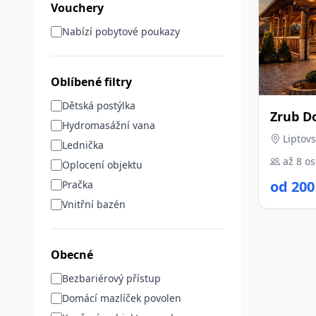
Vouchery
Nabízí pobytové poukazy
Oblíbené filtry
Dětská postýlka
Zrub D
Hydromasážní vana
Liptovs
Lednička
až 8 o
Oplocení objektu
od 200
Pračka
Vnitřní bazén
Obecné
Bezbariérový přístup
Domácí mazlíček povolen