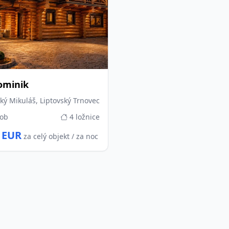
ominik
ký Mikuláš, Liptovský Trnovec
sob
4 ložnice
 EUR
za celý objekt / za noc