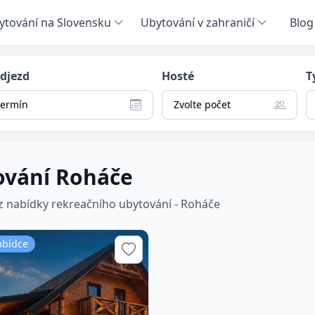
ytování na Slovensku
Ubytování v zahraničí
Blog
odjezd
Hosté
T
termín
Zvolte počet
ování Roháče
 z nabídky rekreačního ubytování - Roháče
abídce