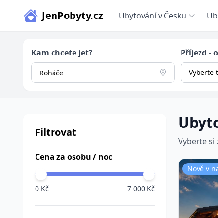
JenPobyty.cz
Ubytování v Česku
Ub
Kam chcete jet?
Příjezd - 
Vyberte 
Ubyt
Filtrovat
Vyberte si
Cena za osobu / noc
Nově v n
0 Kč
7 000 Kč