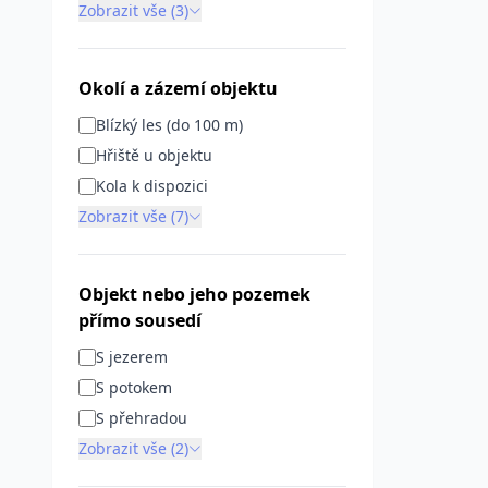
Zobrazit vše (3)
Okolí a zázemí objektu
Blízký les (do 100 m)
Hřiště u objektu
Kola k dispozici
Zobrazit vše (7)
Objekt nebo jeho pozemek
přímo sousedí
S jezerem
S potokem
S přehradou
Zobrazit vše (2)