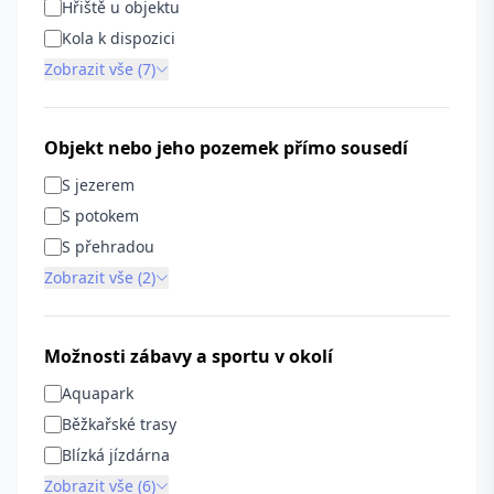
Hřiště u objektu
Kola k dispozici
Zobrazit vše (7)
Objekt nebo jeho pozemek přímo sousedí
S jezerem
S potokem
S přehradou
Zobrazit vše (2)
Možnosti zábavy a sportu v okolí
Aquapark
Běžkařské trasy
Blízká jízdárna
Zobrazit vše (6)