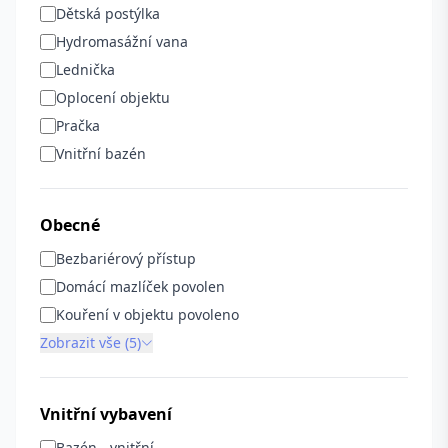
Dětská postýlka
Hydromasážní vana
Lednička
Oplocení objektu
Pračka
Vnitřní bazén
Obecné
Bezbariérový přístup
Domácí mazlíček povolen
Kouření v objektu povoleno
Zobrazit vše (5)
Vnitřní vybavení
Bazén - vnitřní