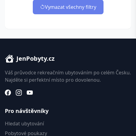
Vymazat všechny filtry
JenPobyty.cz
Váš průvodce rekreačním ubytováním po celém Česku.
Najděte si perfektní místo pro dovolenou.
Pro návštěvníky
Hledat ubytování
Pobytové poukazy