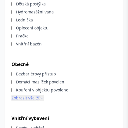
Dětská postýlka
Hydromasážní vana
Lednička
Oplocení objektu
Pračka
Vnitřní bazén
Obecné
Bezbariérový přístup
Domácí mazlíček povolen
Kouření v objektu povoleno
Zobrazit vše (5)
Vnitřní vybavení
Bazén - vnitřní