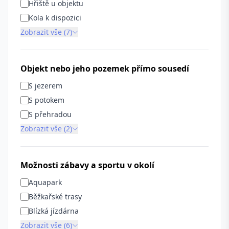
Hřiště u objektu
Kola k dispozici
Zobrazit vše (7)
Objekt nebo jeho pozemek přímo sousedí
S jezerem
S potokem
S přehradou
Zobrazit vše (2)
Možnosti zábavy a sportu v okolí
Aquapark
Běžkařské trasy
Blízká jízdárna
Zobrazit vše (6)