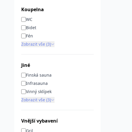
Koupelna
WC
Bidet
Fén
Zobrazit vše (3)
Jiné
Finská sauna
Infrasauna
Vinný sklípek
Zobrazit vše (3)
Vnější vybavení
Gril