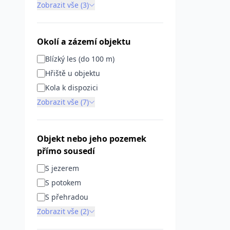
Zobrazit vše (3)
Okolí a zázemí objektu
Blízký les (do 100 m)
Hřiště u objektu
Kola k dispozici
Zobrazit vše (7)
Objekt nebo jeho pozemek
přímo sousedí
S jezerem
S potokem
S přehradou
Zobrazit vše (2)