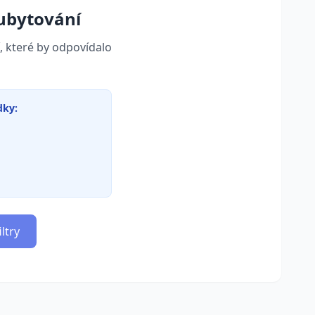
ubytování
, které by odpovídalo
dky:
ltry