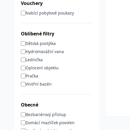
Vouchery
Nabízí pobytové poukazy
Oblíbené filtry
Dětská postýlka
Hydromasážní vana
Lednička
Oplocení objektu
Pračka
Vnitřní bazén
Obecné
Bezbariérový přístup
Domácí mazlíček povolen