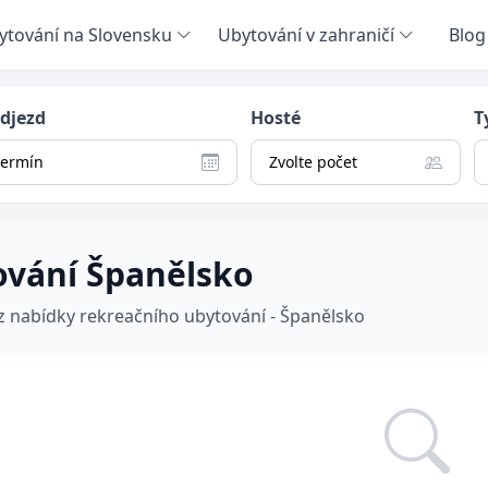
ytování na Slovensku
Ubytování v zahraničí
Blog
odjezd
Hosté
T
termín
Zvolte počet
ování Španělsko
 z nabídky rekreačního ubytování - Španělsko