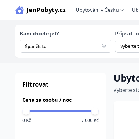
JenPobyty.cz
Ubytování v Česku
Ub
Kam chcete jet?
Příjezd - 
Vyberte 
Ubyt
Filtrovat
Vyberte si
Cena za osobu / noc
0 Kč
7 000 Kč