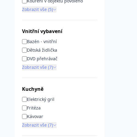
Kouření v objektu povoleno
Zobrazit vše (5)
Vnitřní vybavení
Bazén - vnitřní
Dětská židlička
DVD přehrávač
Zobrazit vše (7)
Kuchyně
Elektrický gril
Fritéza
Kávovar
Zobrazit vše (7)