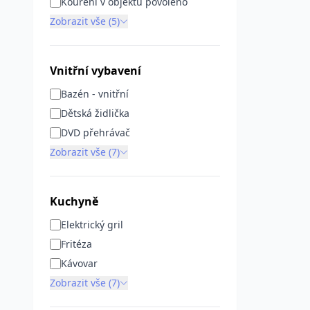
Kouření v objektu povoleno
Zobrazit vše (5)
Vnitřní vybavení
Bazén - vnitřní
Dětská židlička
DVD přehrávač
Zobrazit vše (7)
Kuchyně
Elektrický gril
Fritéza
Kávovar
Zobrazit vše (7)