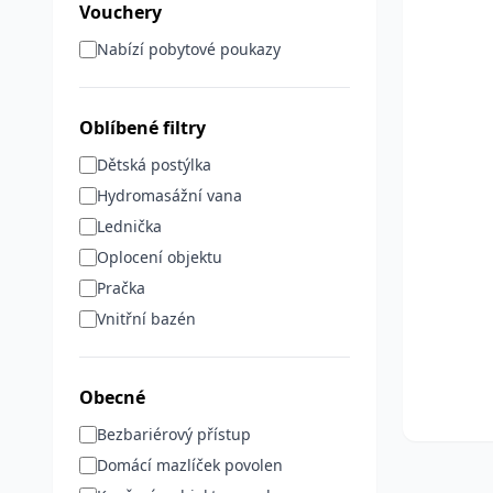
Vouchery
Nabízí pobytové poukazy
Oblíbené filtry
Dětská postýlka
Hydromasážní vana
Lednička
Oplocení objektu
Pračka
Vnitřní bazén
Obecné
Bezbariérový přístup
Domácí mazlíček povolen