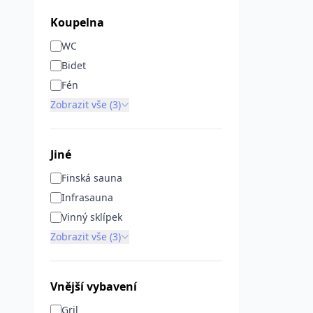
Koupelna
WC
Bidet
Fén
Zobrazit vše (3)
Jiné
Finská sauna
Infrasauna
Vinný sklípek
Zobrazit vše (3)
Vnější vybavení
Gril