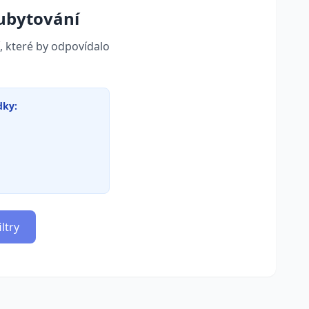
ubytování
, které by odpovídalo
dky:
ltry