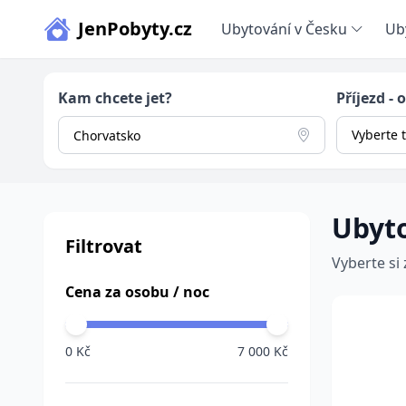
JenPobyty.cz
Ubytování v Česku
Ub
Kam chcete jet?
Příjezd - 
Vyberte 
Ubyt
Filtrovat
Vyberte si
Cena za osobu / noc
0 Kč
7 000 Kč