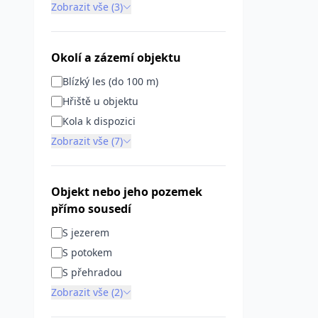
Zobrazit vše (3)
Okolí a zázemí objektu
Blízký les (do 100 m)
Hřiště u objektu
Kola k dispozici
Zobrazit vše (7)
Objekt nebo jeho pozemek
přímo sousedí
S jezerem
S potokem
S přehradou
Zobrazit vše (2)