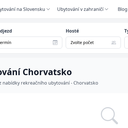
ytování na Slovensku
Ubytování v zahraničí
Blog
odjezd
Hosté
T
termín
Zvolte počet
ování Chorvatsko
 z nabídky rekreačního ubytování - Chorvatsko