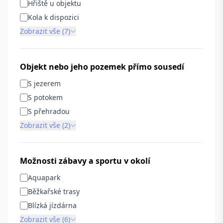
Hřiště u objektu
Kola k dispozici
Zobrazit vše (7)
Objekt nebo jeho pozemek přímo sousedí
S jezerem
S potokem
S přehradou
Zobrazit vše (2)
Možnosti zábavy a sportu v okolí
Aquapark
Běžkařské trasy
Blízká jízdárna
Zobrazit vše (6)