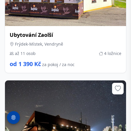
Ubytování Zaolší
Frýdek-Místek, Vendryně
až 11 osob
4 ložnice
od 1 390 Kč
za pokoj / za noc