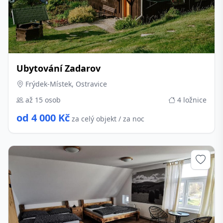
Ubytování Zadarov
Frýdek-Místek, Ostravice
až 15 osob
4 ložnice
od 4 000 Kč
za celý objekt / za noc