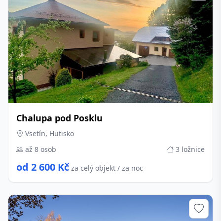
Chalupa pod Posklu
Vsetín, Hutisko
až 8 osob
3 ložnice
od 2 600 Kč
za celý objekt / za noc