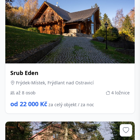
Srub Eden
Frýdek-Místek, Frýdlant nad Ostravicí
až 8 osob
4 ložnice
od 22 000 Kč
za celý objekt / za noc