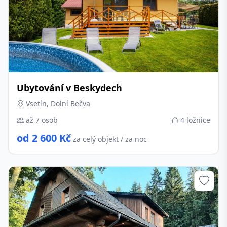
Ubytování v Beskydech
Vsetín, Dolní Bečva
až 7 osob
4 ložnice
od 2 600 Kč
za celý objekt / za noc