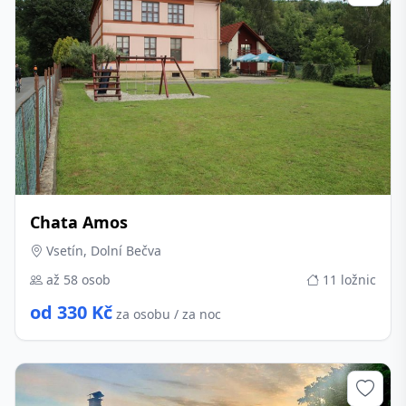
Chata Amos
Vsetín, Dolní Bečva
až 58 osob
11 ložnic
od 330 Kč
za osobu / za noc