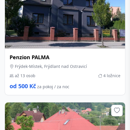
Penzion PALMA
Frýdek-Místek, Frýdlant nad Ostravicí
až 13 osob
4 ložnice
od 500 Kč
za pokoj / za noc