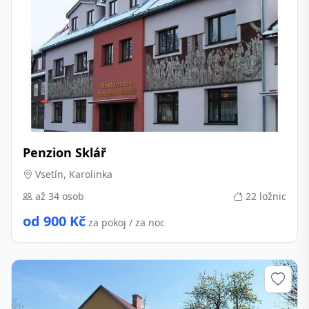
Penzion Sklář
Vsetín, Karolinka
až 34 osob
22 ložnic
od 900 Kč
za pokoj / za noc