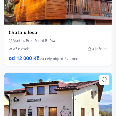
Chata u lesa
Vsetín, Prostřední Bečva
až 8 osob
4 ložnice
od 12 000 Kč
za celý objekt / za noc