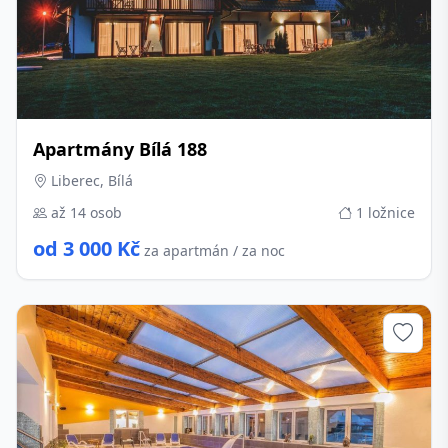
Apartmány Bílá 188
Liberec, Bílá
až 14 osob
1 ložnice
od 3 000 Kč
za apartmán / za noc