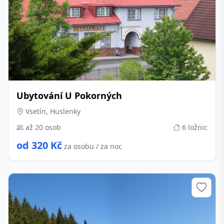
Ubytování U Pokorných
Vsetín, Huslenky
až 20 osob
6 ložnic
od 320 Kč
za osobu / za noc