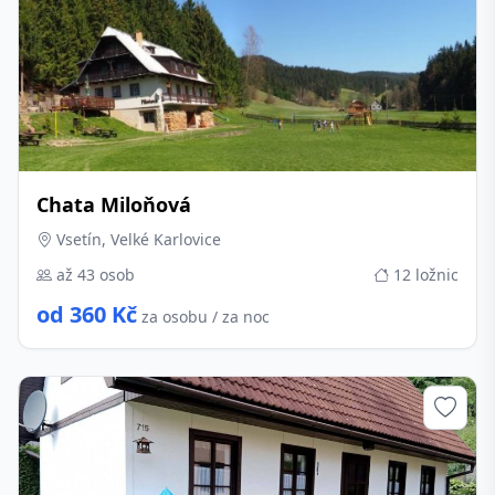
Chata Miloňová
Vsetín, Velké Karlovice
až 43 osob
12 ložnic
od 360 Kč
za osobu / za noc