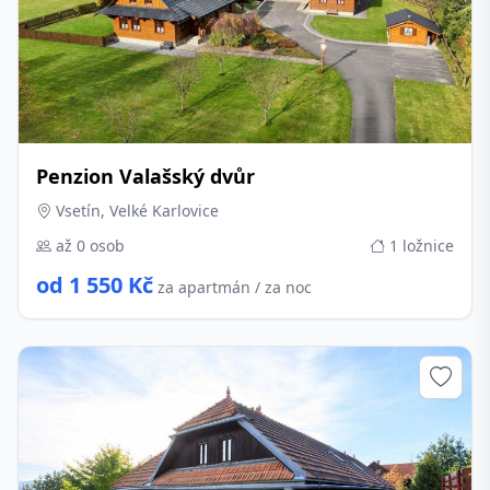
Penzion Valašský dvůr
Vsetín, Velké Karlovice
až 0 osob
1 ložnice
od 1 550 Kč
za apartmán / za noc