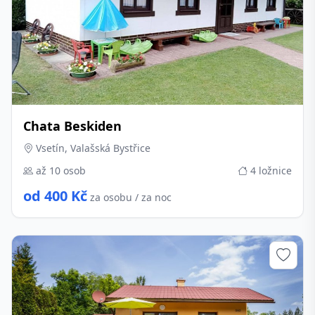
Chata Beskiden
Vsetín, Valašská Bystřice
až 10 osob
4 ložnice
od 400 Kč
za osobu / za noc