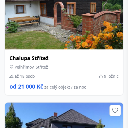
Chalupa Střítež
Pelhřimov, Střítež
až 18 osob
9 ložnic
od 21 000 Kč
za celý objekt / za noc