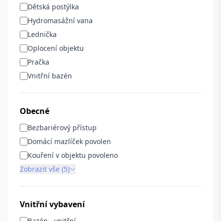
Dětská postýlka
Hydromasážní vana
Lednička
Oplocení objektu
Pračka
Vnitřní bazén
Obecné
Bezbariérový přístup
Domácí mazlíček povolen
Kouření v objektu povoleno
Zobrazit vše (5)
Vnitřní vybavení
Bazén - vnitřní