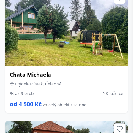
Chata Michaela
Frýdek-Místek, Čeladná
až 9 osob
3 ložnice
od 4 500 Kč
za celý objekt / za noc