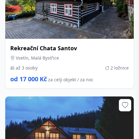
Rekreační Chata Santov
Vsetín, Malá Bystřice
až 3 osoby
2 ložnice
od 17 000 Kč
za celý objekt / za noc