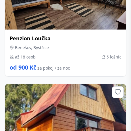
Penzion Loučka
Benešov, Bystřice
až 18 osob
5 ložnic
od 900 Kč
za pokoj / za noc