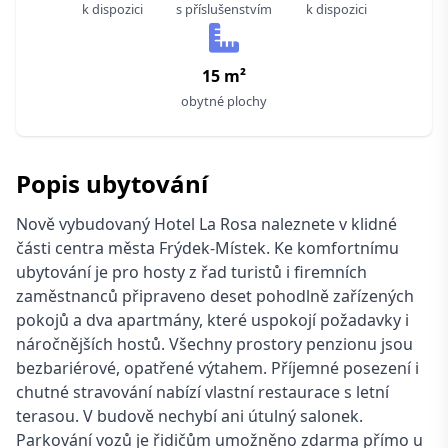
k dispozici
s příslušenstvím
k dispozici
15 m²
obytné plochy
Popis ubytování
Nově vybudovaný Hotel La Rosa naleznete v klidné
části centra města Frýdek-Místek. Ke komfortnímu
ubytování je pro hosty z řad turistů i firemních
zaměstnanců připraveno deset pohodlně zařízených
pokojů a dva apartmány, které uspokojí požadavky i
náročnějších hostů. Všechny prostory penzionu jsou
bezbariérové, opatřené výtahem. Příjemné posezení i
chutné stravování nabízí vlastní restaurace s letní
terasou. V budově nechybí ani útulný salonek.
Parkování vozů je řidičům umožněno zdarma přímo u