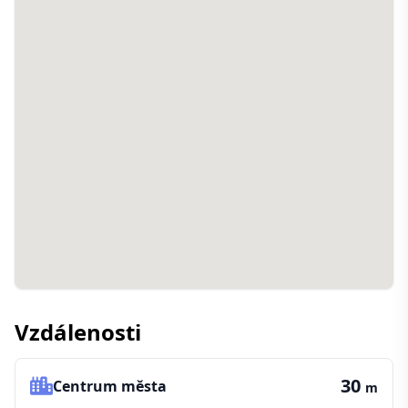
Vzdálenosti
30
Centrum města
m