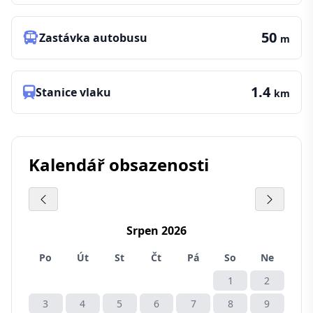
50
Zastávka autobusu
m
1.4
Stanice vlaku
km
Kalendář obsazenosti
Srpen 2026
Po
Út
St
Čt
Pá
So
Ne
1
2
3
4
5
6
7
8
9