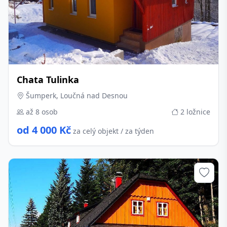
Chata Tulinka
Šumperk, Loučná nad Desnou
až 8 osob
2 ložnice
od 4 000 Kč
za celý objekt / za týden