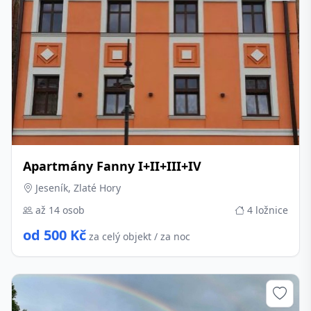
Apartmány Fanny I+II+III+IV
Jeseník, Zlaté Hory
až 14 osob
4 ložnice
od 500 Kč
za celý objekt / za noc