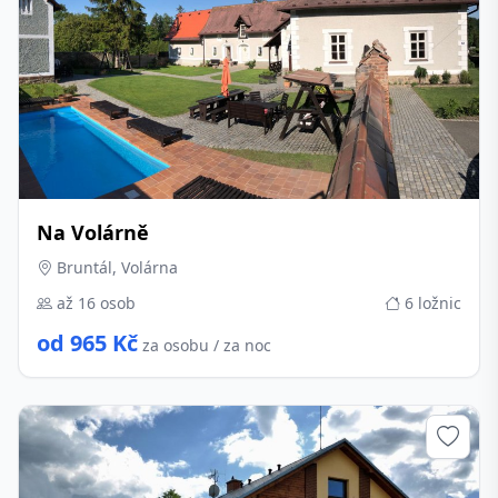
Na Volárně
Bruntál, Volárna
až 16 osob
6 ložnic
od 965 Kč
za osobu / za noc