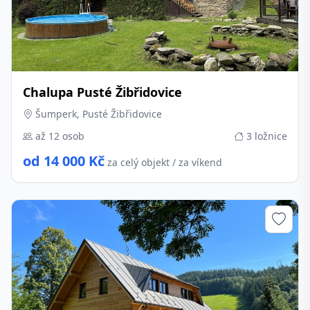
Chalupa Pusté Žibřidovice
Šumperk, Pusté Žibřidovice
až 12 osob
3 ložnice
od 14 000 Kč
za celý objekt / za víkend