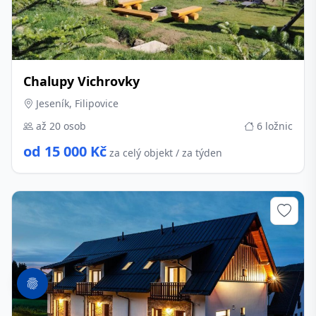
Chalupy Vichrovky
Jeseník, Filipovice
až 20 osob
6 ložnic
od 15 000 Kč
za celý objekt / za týden