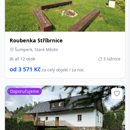
Roubenka Stříbrnice
Šumperk, Staré Město
až 12 osob
3 ložnice
od 3 571 Kč
za celý objekt / za noc
Doporučujeme