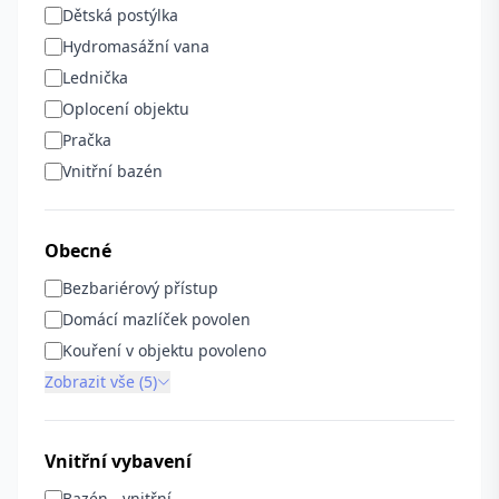
Dětská postýlka
Hydromasážní vana
Lednička
Oplocení objektu
Pračka
Vnitřní bazén
Obecné
Bezbariérový přístup
Domácí mazlíček povolen
Kouření v objektu povoleno
Zobrazit vše (5)
Vnitřní vybavení
Bazén - vnitřní