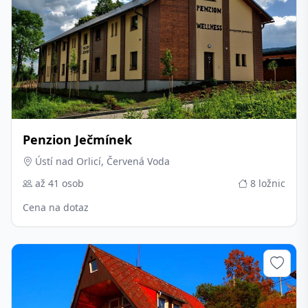
Penzion Ječmínek
Ústí nad Orlicí, Červená Voda
až 41 osob
8 ložnic
Cena na dotaz