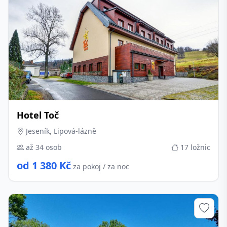
Hotel Toč
Jeseník, Lipová-lázně
až 34 osob
17 ložnic
od 1 380 Kč
za pokoj / za noc