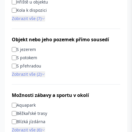
Hřiště u objektu
Kola k dispozici
Zobrazit vše (7)
Objekt nebo jeho pozemek přímo sousedí
S jezerem
S potokem
S přehradou
Zobrazit vše (2)
Možnosti zábavy a sportu v okolí
Aquapark
Běžkařské trasy
Blízká jízdárna
Zobrazit vše (6)