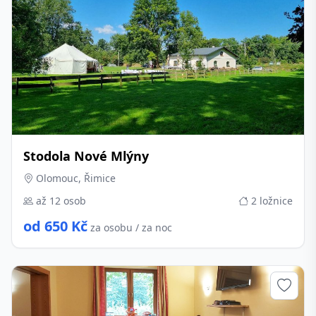
Stodola Nové Mlýny
Olomouc, Řimice
až 12 osob
2 ložnice
od 650 Kč
za osobu / za noc