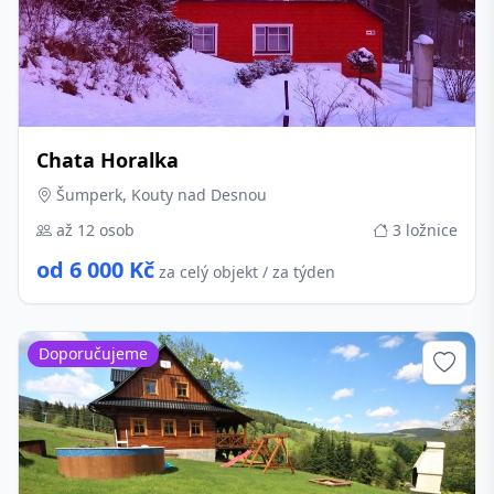
Chata Horalka
Šumperk, Kouty nad Desnou
až 12 osob
3 ložnice
od 6 000 Kč
za celý objekt / za týden
Doporučujeme