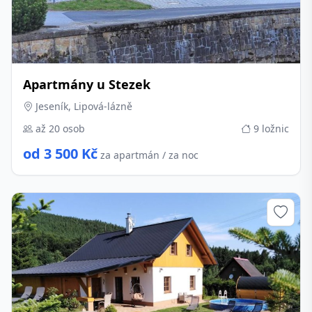
Apartmány u Stezek
Jeseník, Lipová-lázně
až 20 osob
9 ložnic
od 3 500 Kč
za apartmán / za noc