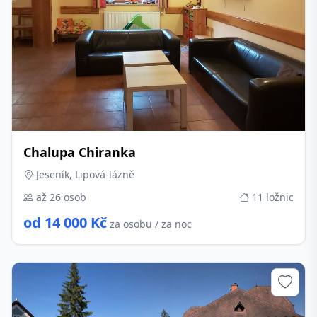
Chalupa Chiranka
Jeseník, Lipová-lázně
až 26 osob
11 ložnic
od 14 000 Kč
za osobu / za noc