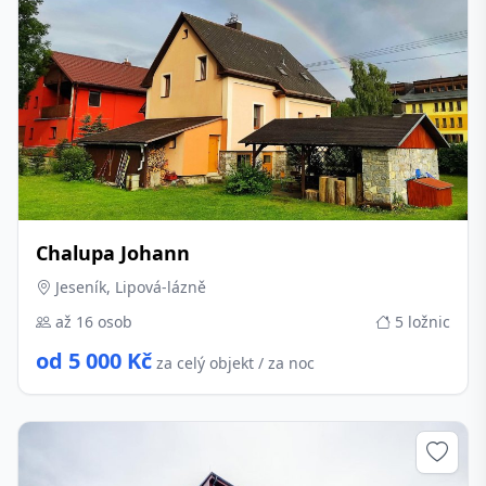
Chalupa Johann
Jeseník, Lipová-lázně
až 16 osob
5 ložnic
od 5 000 Kč
za celý objekt / za noc