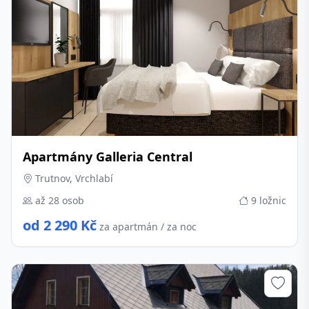
Apartmány Galleria Central
Trutnov, Vrchlabí
až 28 osob
9 ložnic
od 2 290 Kč
za apartmán / za noc