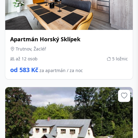
Apartmán Horský Sklípek
Trutnov, Žacléř
až 12 osob
5 ložnic
od 583 Kč
za apartmán / za noc