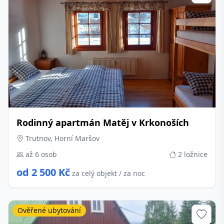
Rodinný apartmán Matěj v Krkonoších
Trutnov, Horní Maršov
až 6 osob
2 ložnice
od 2 500 Kč
za celý objekt / za noc
Ověřené ubytování