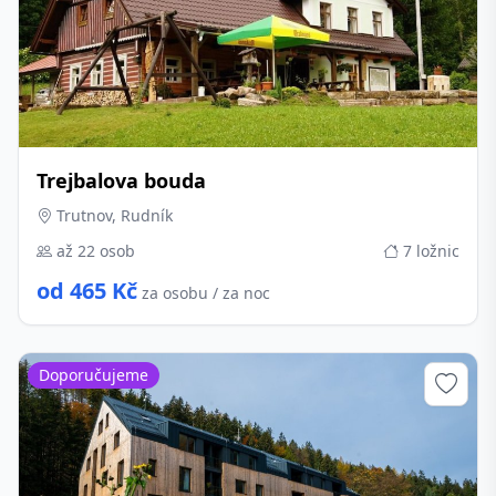
Trejbalova bouda
Trutnov, Rudník
až 22 osob
7 ložnic
od 465 Kč
za osobu / za noc
Doporučujeme