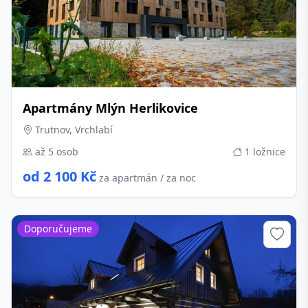
Apartmány Mlýn Herlikovice
Trutnov, Vrchlabí
až 5 osob
1 ložnice
od 2 100 Kč
za apartmán / za noc
Doporučujeme