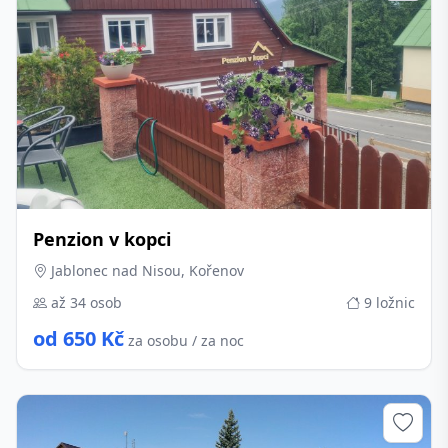
Penzion v kopci
Jablonec nad Nisou, Kořenov
až 34 osob
9 ložnic
od 650 Kč
za osobu / za noc