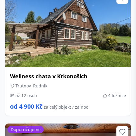
Wellness chata v Krkonoších
Trutnov, Rudník
až 12 osob
4 ložnice
od 4 900 Kč
za celý objekt / za noc
Doporučujeme