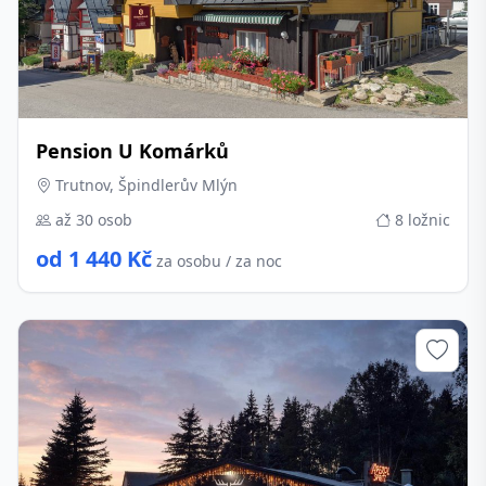
Pension U Komárků
Trutnov, Špindlerův Mlýn
až 30 osob
8 ložnic
od 1 440 Kč
za osobu / za noc