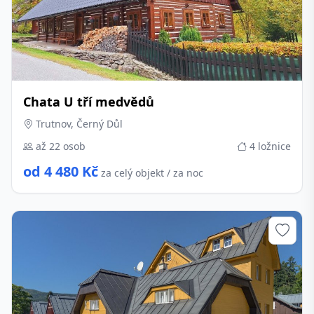
Chata U tří medvědů
Trutnov, Černý Důl
až 22 osob
4 ložnice
od 4 480 Kč
za celý objekt / za noc