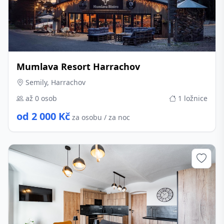
Mumlava Resort Harrachov
Semily, Harrachov
až 0 osob
1 ložnice
od 2 000 Kč
za osobu / za noc