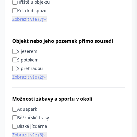
Hřiště u objektu
Kola k dispozici
Zobrazit vše (7)
Objekt nebo jeho pozemek přímo sousedí
S jezerem
S potokem
S přehradou
Zobrazit vše (2)
Možnosti zábavy a sportu v okolí
Aquapark
Běžkařské trasy
Blízká jízdárna
Zobrazit vše (6)