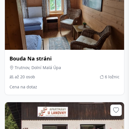
Bouda Na stráni
Trutnov, Dolní Malá Úpa
až 20 osob
6 ložnic
Cena na dotaz