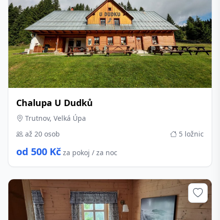
Chalupa U Dudků
Trutnov, Velká Úpa
až 20 osob
5 ložnic
od 500 Kč
za pokoj / za noc