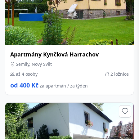
Apartmány Kynčlová Harrachov
Semily, Nový Svět
až 4 osoby
2 ložnice
od 400 Kč
za apartmán / za týden