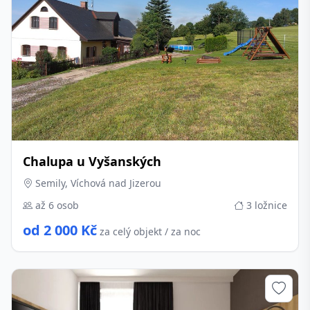
Chalupa u Vyšanských
Semily, Víchová nad Jizerou
až 6 osob
3 ložnice
od 2 000 Kč
za celý objekt / za noc