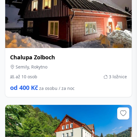
Chalupa Zolboch
Semily, Rokytno
až 10 osob
3 ložnice
od 400 Kč
za osobu / za noc