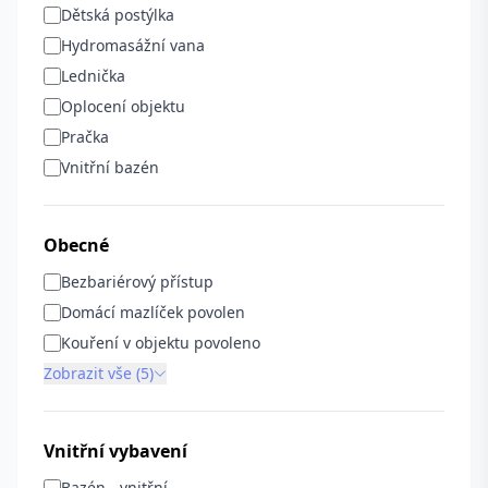
Dětská postýlka
Hydromasážní vana
Lednička
Oplocení objektu
Pračka
Vnitřní bazén
Obecné
Bezbariérový přístup
Domácí mazlíček povolen
Kouření v objektu povoleno
Zobrazit vše (5)
Vnitřní vybavení
Bazén - vnitřní