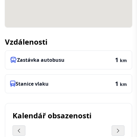
Vzdálenosti
1
Zastávka autobusu
km
1
Stanice vlaku
km
Kalendář obsazenosti