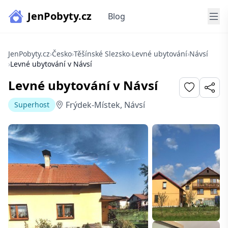
JenPobyty.cz
Blog
JenPobyty.cz
›
Česko
›
Těšínské Slezsko
›
Levné ubytování
›
Návsí
›
Levné ubytování v Návsí
Levné ubytování v Návsí
Frýdek-Místek, Návsí
Superhost