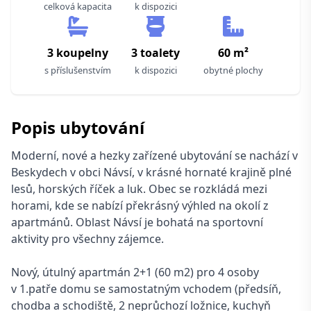
celková kapacita
k dispozici
3 koupelny
3 toalety
60 m²
s příslušenstvím
k dispozici
obytné plochy
Popis ubytování
Moderní, nové a hezky zařízené ubytování se nachází v
Beskydech v obci Návsí, v krásné hornaté krajině plné
lesů, horských říček a luk. Obec se rozkládá mezi
horami, kde se nabízí překrásný výhled na okolí z
apartmánů. Oblast Návsí je bohatá na sportovní
aktivity pro všechny zájemce.
Nový, útulný apartmán 2+1 (60 m2) pro 4 osoby
v 1.patře domu se samostatným vchodem (předsíň,
chodba a schodiště, 2 neprůchozí ložnice, kuchyň