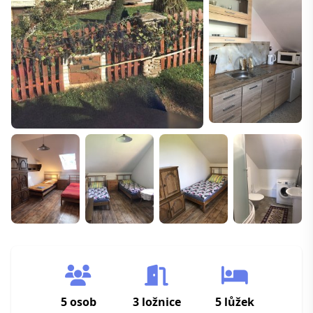
5 osob
3 ložnice
5 lůžek