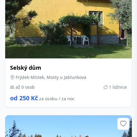
Selský dům
Frýdek-Místek, Mosty u Jablunkova
až 0 osob
1 ložnice
od 250 Kč
za osobu / za noc