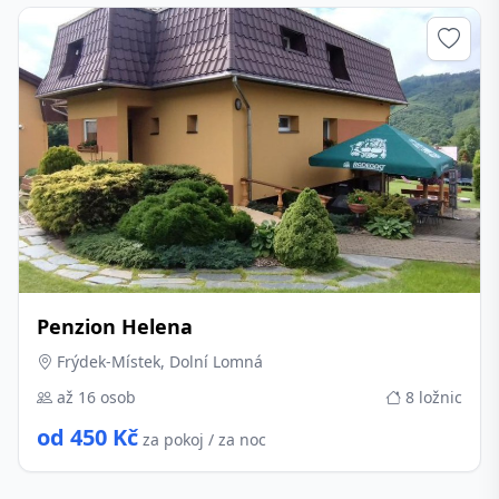
Penzion Helena
Frýdek-Místek, Dolní Lomná
až 16 osob
8 ložnic
od 450 Kč
za pokoj / za noc