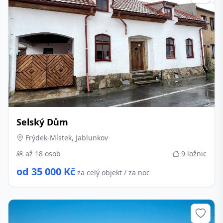
Selský Dům
Frýdek-Místek, Jablunkov
až 18 osob
9 ložnic
od 35 000 Kč
za celý objekt / za noc