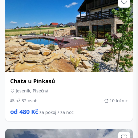
Chata u Pinkasů
Jeseník, Písečná
až 32 osob
10 ložnic
od 480 Kč
za pokoj / za noc