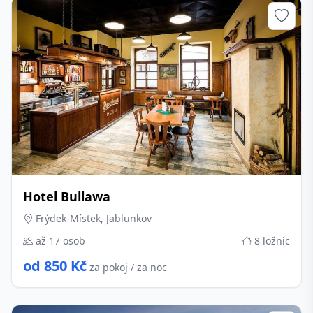
Hotel Bullawa
Frýdek-Místek, Jablunkov
až 17 osob
8 ložnic
od 850 Kč
za pokoj / za noc