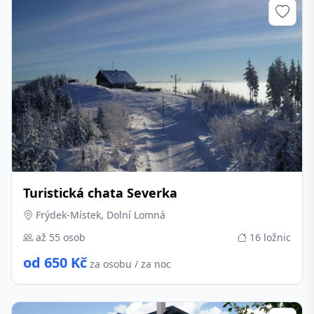
Turistická chata Severka
Frýdek-Místek, Dolní Lomná
až 55 osob
16 ložnic
od 650 Kč
za osobu / za noc