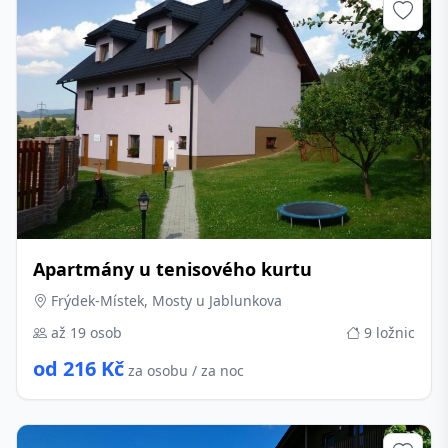
Apartmány u tenisového kurtu
Frýdek-Místek, Mosty u Jablunkova
až 19 osob
9 ložnic
od 216 Kč
za osobu / za noc