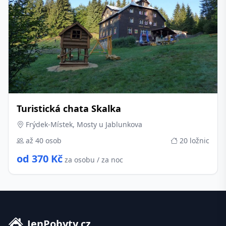
Turistická chata Skalka
Frýdek-Místek, Mosty u Jablunkova
až 40 osob
20 ložnic
od 370 Kč
za osobu / za noc
JenPobyty.cz