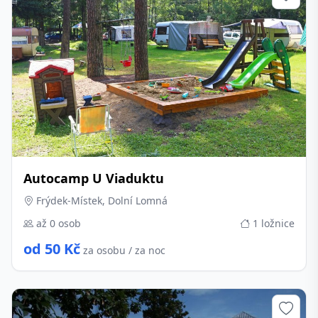
Autocamp U Viaduktu
Frýdek-Místek, Dolní Lomná
až 0 osob
1 ložnice
od 50 Kč
za osobu / za noc