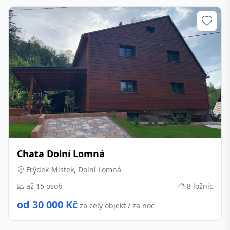
Chata Dolní Lomná
Frýdek-Místek, Dolní Lomná
až 15 osob
8 ložnic
od 30 000 Kč
za celý objekt / za noc