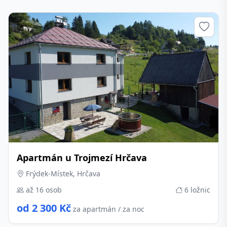
Apartmán u Trojmezí Hrčava
Frýdek-Místek, Hrčava
až 16 osob
6 ložnic
od 2 300 Kč
za apartmán / za noc