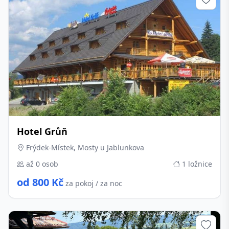
Hotel Grůň
Frýdek-Místek, Mosty u Jablunkova
až 0 osob
1 ložnice
od 800 Kč
za pokoj / za noc