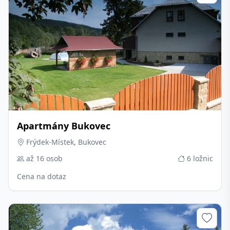
Apartmány Bukovec
Frýdek-Místek, Bukovec
až 16 osob
6 ložnic
Cena na dotaz