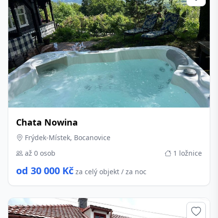
Chata Nowina
Frýdek-Místek, Bocanovice
až 0 osob
1 ložnice
od 30 000 Kč
za celý objekt / za noc