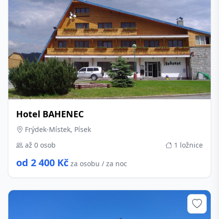
Hotel BAHENEC
Frýdek-Místek, Písek
až 0 osob
1 ložnice
od 2 400 Kč
za osobu / za noc