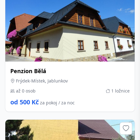
Penzion Bělá
Frýdek-Místek, Jablunkov
až 0 osob
1 ložnice
od 500 Kč
za pokoj / za noc