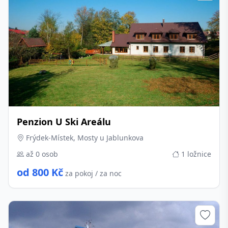
Penzion U Ski Areálu
Frýdek-Místek, Mosty u Jablunkova
až 0 osob
1 ložnice
od 800 Kč
za pokoj / za noc