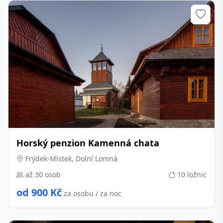
Horský penzion Kamenná chata
Frýdek-Místek, Dolní Lomná
až 30 osob
10 ložnic
od 900 Kč
za osobu / za noc