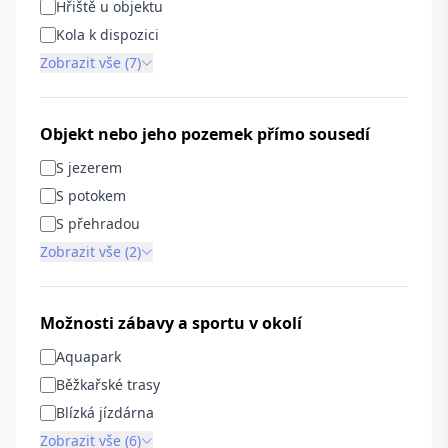
Hřiště u objektu
Kola k dispozici
Zobrazit vše (7)
Objekt nebo jeho pozemek přímo sousedí
S jezerem
S potokem
S přehradou
Zobrazit vše (2)
Možnosti zábavy a sportu v okolí
Aquapark
Běžkařské trasy
Blízká jízdárna
Zobrazit vše (6)