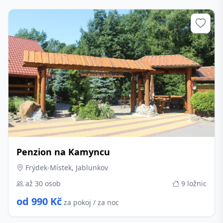
Penzion na Kamyncu
Frýdek-Místek, Jablunkov
až 30 osob
9 ložnic
od 990 Kč
za pokoj / za noc