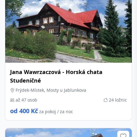
Jana Wawrzaczová - Horská chata
Studeničné
Frýdek-Místek, Mosty u Jablunkova
až 47 osob
24 ložnic
od 400 Kč
za pokoj / za noc