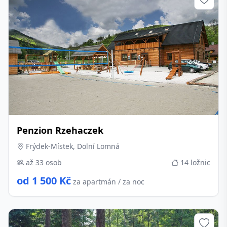
Penzion Rzehaczek
Frýdek-Místek, Dolní Lomná
až 33 osob
14 ložnic
od 1 500 Kč
za apartmán / za noc