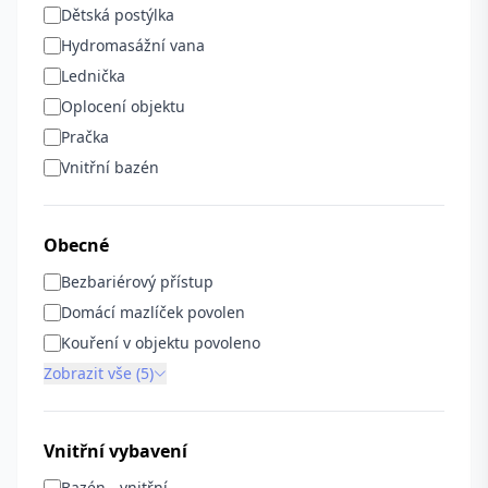
Dětská postýlka
Hydromasážní vana
Lednička
Oplocení objektu
Pračka
Vnitřní bazén
Obecné
Bezbariérový přístup
Domácí mazlíček povolen
Kouření v objektu povoleno
Zobrazit vše (5)
Vnitřní vybavení
Bazén - vnitřní