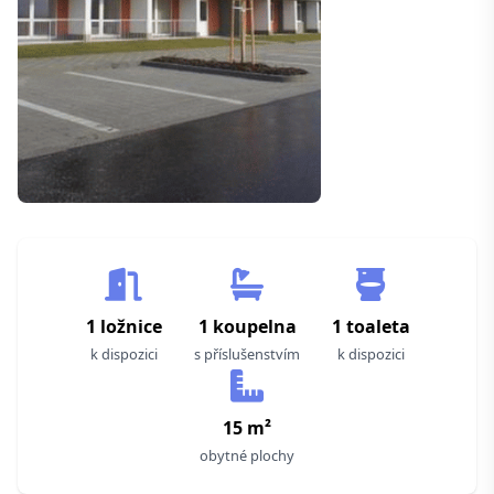
1 ložnice
1 koupelna
1 toaleta
k dispozici
s příslušenstvím
k dispozici
15 m²
obytné plochy