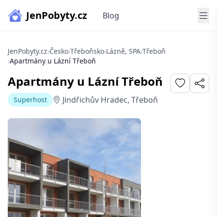
JenPobyty.cz
Blog
JenPobyty.cz
›
Česko
›
Třeboňsko
›
Lázně, SPA
›
Třeboň
›
Apartmány u Lázní Třeboň
Apartmány u Lázní Třeboň
Jindřichův Hradec, Třeboň
Superhost