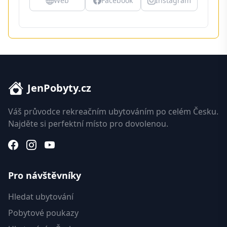
Web
Facebook
Instagram
JenPobyty.cz
Váš průvodce rekreačním ubytováním po celém Česku.
Najděte si perfektní místo pro dovolenou.
Pro návštěvníky
Hledat ubytování
Pobytové poukazy