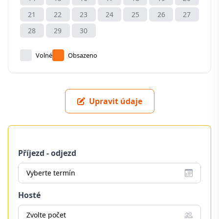
21
22
23
24
25
26
27
28
29
30
Volné
Obsazeno
Upravit údaje
Příjezd - odjezd
Vyberte termín
Hosté
Zvolte počet