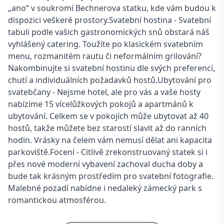
„ano“ v soukromí Bechnerova statku, kde vám budou k
dispozici veškeré prostory.Svatební hostina - Svatební
tabuli podle vašich gastronomických snů obstará náš
vyhlášený catering. Toužíte po klasickém svatebním
menu, rozmanitém rautu či neformálním grilování?
Nakombinujte si svatební hostinu dle svých preferencí,
chutí a individuálních požadavků hostů.Ubytování pro
svatebčany - Nejsme hotel, ale pro vás a vaše hosty
nabízíme 15 vícelůžkových pokojů a apartmánů k
ubytování. Celkem se v pokojích může ubytovat až 40
hostů, takže můžete bez starostí slavit až do ranních
hodin. Vrásky na čelem vám nemusí dělat ani kapacita
parkoviště.Focení - Citlivě zrekonstruovaný statek si i
přes nové moderní vybavení zachoval ducha doby a
bude tak krásným prostředím pro svatební fotografie.
Malebné pozadí nabídne i nedaleký zámecký park s
romantickou atmosférou.