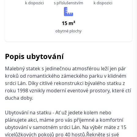
k dispozici
s příslušenstvím
k dispozici
15 m²
obytné plochy
Popis ubytování
Malebný statek s jedinečnou atmosférou leží jen pár
kroků od romantického zámeckého parku v klidném
srdci Lán. Díky citlivé rekonstrukci bývalého statku z
roku 1998 vznikly moderní eventové prostory, které ctí
ducha doby.
Ubytování na statku - Ať už jedete kolem nebo
plánujete akci, máme pro vás příjemné a komfortní
ubytování v samotném srdci Lán. Na výběr máte z 15
vícelůžkových pokojů pro 40 hostů.Řekněte si své