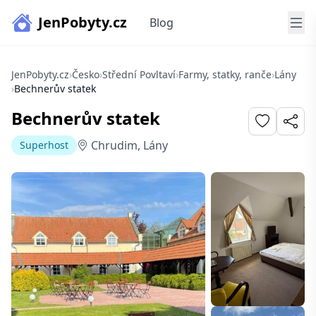
JenPobyty.cz
Blog
JenPobyty.cz
›
Česko
›
Střední Povltaví
›
Farmy, statky, ranče
›
Lány
›
Bechnerův statek
Bechnerův statek
Chrudim, Lány
Superhost