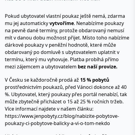
Pokud ubytovatel vlastní poukaz ještě nemá, zdarma
mu jej automaticky
vytvoříme
. Nenabízíme poukazy
na pevně dané termíny, protože obdarovaný nemusí
mít v danou dobu možnost přijet. Místo toho nabízíme
dárkové poukazy v peněžní hodnotě, které může
obdarovaný po domluvě s ubytovatelem uplatnit v
termínu, který mu vyhovuje. Platba probíhá přímo
mezi zájemcem a ubytovatelem
bez naší provize.
V Česku se každoročně prodá až
15 % pobytů
prostřednictvím poukazů, před Vánoci dokonce až 40
%. Ubytovatel, který poukazy přes portál nenabízí, tak
může zbytečně přicházet o 15 až 25 % ročních tržeb.
Více informací najdete v našem článku:
https://www.jenpobyty.cz/blog/nabizite-pobytove-
poukazy-ci-pobytove-balicky-a-vi-o-tom-nekdo