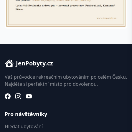
JenPobyty.cz
Váš průvodce rekreačním ubytováním po celém Česku.
Najděte si perfektní místo pro dovolenou.
Pro návštěvníky
Hledat ubytování