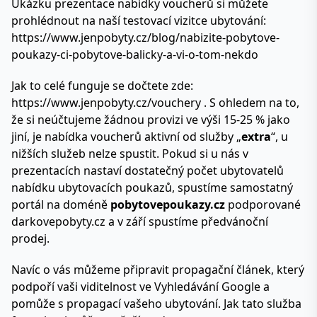
Ukázku prezentace nabídky voucherů si můžete
prohlédnout na naší testovací vizitce ubytování:
https://www.jenpobyty.cz/blog/nabizite-pobytove-
poukazy-ci-pobytove-balicky-a-vi-o-tom-nekdo
Jak to celé funguje se dočtete zde:
https://www.jenpobyty.cz/vouchery
. S ohledem na to,
že si neúčtujeme žádnou provizi ve výši 15-25 % jako
jiní, je nabídka voucherů aktivní od služby „
extra
“, u
nižších služeb nelze spustit. Pokud si u nás v
prezentacích nastaví dostatečný počet ubytovatelů
nabídku ubytovacích poukazů, spustíme samostatný
portál na doméně
pobytovepoukazy.cz
podporované
darkovepobyty.cz a v září spustíme předvánoční
prodej.
Navíc o vás můžeme připravit propagační článek, který
podpoří vaši viditelnost ve Vyhledávání Google a
pomůže s propagací vašeho ubytování. Jak tato služba