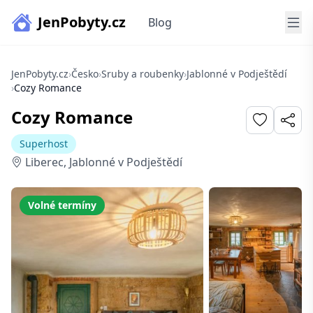
JenPobyty.cz
Blog
JenPobyty.cz
›
Česko
›
Sruby a roubenky
›
Jablonné v Podještědí
›
Cozy Romance
Cozy Romance
Superhost
Liberec, Jablonné v Podještědí
Volné termíny