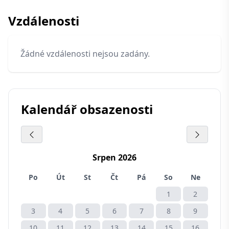
Vzdálenosti
Žádné vzdálenosti nejsou zadány.
Kalendář obsazenosti
Srpen 2026
Po
Út
St
Čt
Pá
So
Ne
1
2
3
4
5
6
7
8
9
10
11
12
13
14
15
16