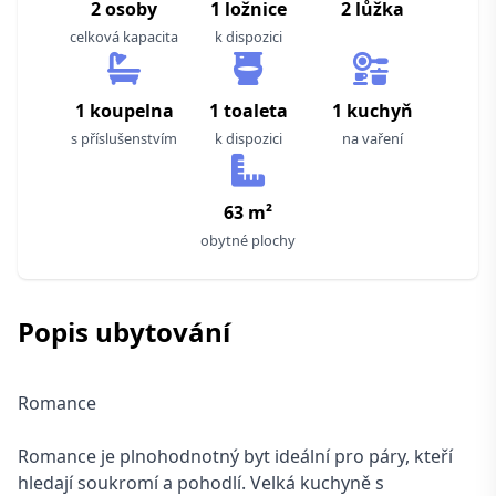
2 osoby
1 ložnice
2 lůžka
celková kapacita
k dispozici
1 koupelna
1 toaleta
1 kuchyň
s příslušenstvím
k dispozici
na vaření
63 m²
obytné plochy
Popis ubytování
Romance
Romance je plnohodnotný byt ideální pro páry, kteří
hledají soukromí a pohodlí. Velká kuchyně s