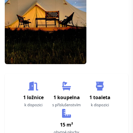
1 ložnice
1 koupelna
1 toaleta
k dispozici
s příslušenstvím
k dispozici
15 m²
obytné plochy