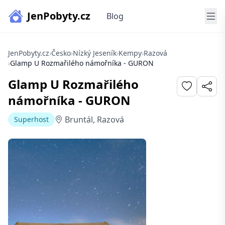
JenPobyty.cz
Blog
JenPobyty.cz
›
Česko
›
Nízký Jeseník
›
Kempy
›
Razová
›
Glamp U Rozmařilého námořníka - GURON
Glamp U Rozmařilého
námořníka - GURON
Bruntál, Razová
Superhost