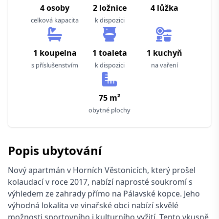
4 osoby
2 ložnice
4 lůžka
celková kapacita
k dispozici
1 koupelna
1 toaleta
1 kuchyň
s příslušenstvím
k dispozici
na vaření
75 m²
obytné plochy
Popis ubytování
Nový apartmán v Horních Věstonicích, který prošel
kolaudací v roce 2017, nabízí naprosté soukromí s
výhledem ze zahrady přímo na Pálavské kopce. Jeho
výhodná lokalita ve vinařské obci nabízí skvělé
možnosti sportovního i kulturního vyžití. Tento vkusně