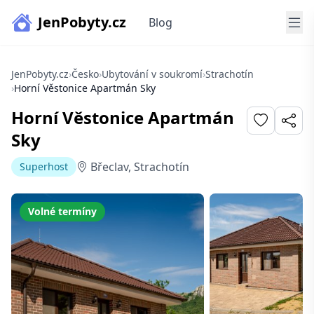
JenPobyty.cz
Blog
JenPobyty.cz
›
Česko
›
Ubytování v soukromí
›
Strachotín
›
Horní Věstonice Apartmán Sky
Horní Věstonice Apartmán
Sky
Břeclav, Strachotín
Superhost
Volné termíny