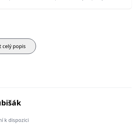
t celý popis
ubišák
í k dispozici