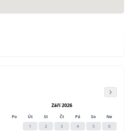
Září 2026
Po
Út
St
Čt
Pá
So
Ne
1
2
3
4
5
6