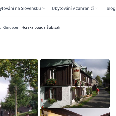
ytování na Slovensku
Ubytování v zahraničí
Blog
d Klínovcem
›
Horská bouda Šubišák