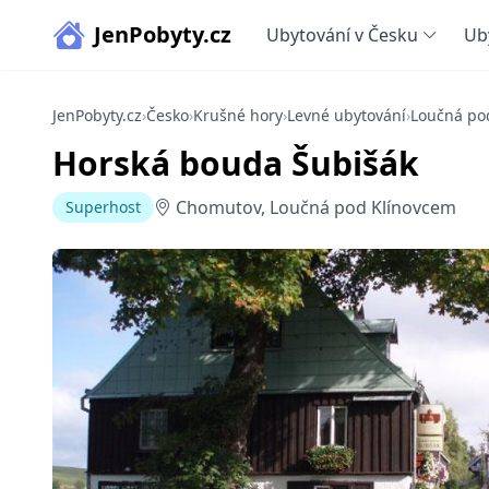
JenPobyty.cz
Ubytování v Česku
Ub
JenPobyty.cz
›
Česko
›
Krušné hory
›
Levné ubytování
›
Loučná po
Horská bouda Šubišák
Chomutov, Loučná pod Klínovcem
Superhost