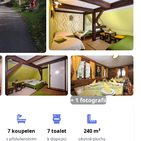
+ 1 fotografií
7 koupelen
7 toalet
240 m²
s příslušenstvím
k dispozici
obytné plochy