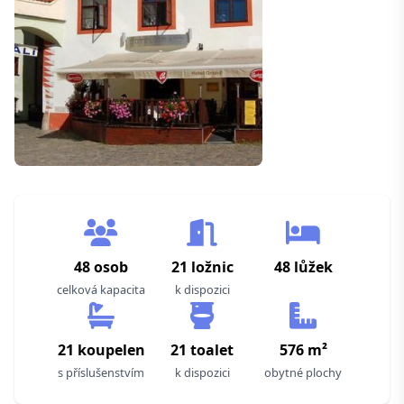
48 osob
21 ložnic
48 lůžek
celková kapacita
k dispozici
21 koupelen
21 toalet
576 m²
s příslušenstvím
k dispozici
obytné plochy