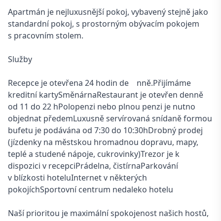
Apartmán je nejluxusnější pokoj, vybavený stejně jako
standardní pokoj, s prostorným obývacím pokojem
s pracovním stolem.
Služby
Recepce je otevřena 24 hodin de nně.Přijímáme
kreditní kartySměnárnaRestaurant je otevřen denně
od 11 do 22 hPolopenzi nebo plnou penzi je nutno
objednat předemLuxusně servírovaná snídaně formou
bufetu je podávána od 7:30 do 10:30hDrobný prodej
(jízdenky na městskou hromadnou dopravu, mapy,
teplé a studené nápoje, cukrovinky)Trezor je k
dispozici v recepciPrádelna, čistírnaParkování
v blízkosti hoteluInternet v některých
pokojíchSportovní centrum nedaleko hotelu
Naší prioritou je maximální spokojenost našich hostů,