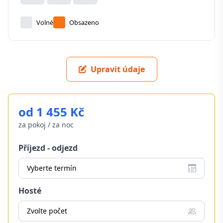
Volné
Obsazeno
Upravit údaje
od 1 455 Kč
za pokoj / za noc
Příjezd - odjezd
Vyberte termín
Hosté
Zvolte počet