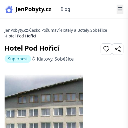
JenPobyty.cz
Blog
JenPobyty.cz
›
Česko
›
Pošumaví
›
Hotely a Botely
›
Soběšice
›
Hotel Pod Hořicí
Hotel Pod Hořicí
Klatovy, Soběšice
Superhost