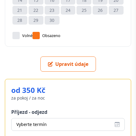
14
15
16
17
18
19
20
21
22
23
24
25
26
27
28
29
30
Volné
Obsazeno
Upravit údaje
od 350 Kč
za pokoj / za noc
Příjezd - odjezd
Vyberte termín