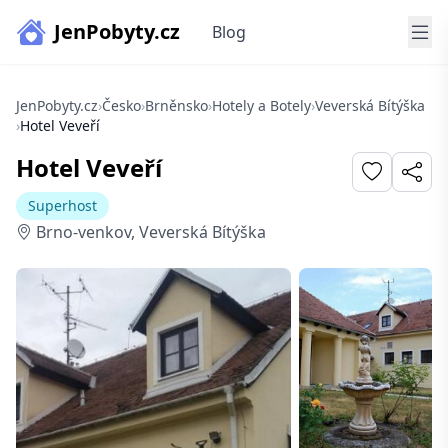
JenPobyty.cz
Blog
JenPobyty.cz
›
Česko
›
Brněnsko
›
Hotely a Botely
›
Veverská Bítýška
›
Hotel Veveří
Hotel Veveří
Superhost
Brno-venkov, Veverská Bítýška