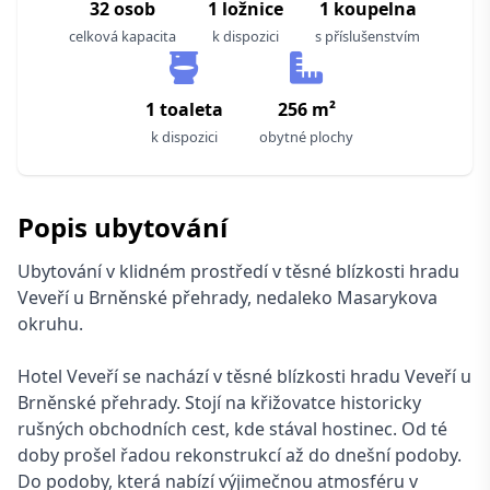
32 osob
1 ložnice
1 koupelna
celková kapacita
k dispozici
s příslušenstvím
1 toaleta
256 m²
k dispozici
obytné plochy
Popis ubytování
Ubytování v klidném prostředí v těsné blízkosti hradu
Veveří u Brněnské přehrady, nedaleko Masarykova
okruhu.
Hotel Veveří se nachází v těsné blízkosti hradu Veveří u
Brněnské přehrady. Stojí na křižovatce historicky
rušných obchodních cest, kde stával hostinec. Od té
doby prošel řadou rekonstrukcí až do dnešní podoby.
Do podoby, která nabízí výjimečnou atmosféru v