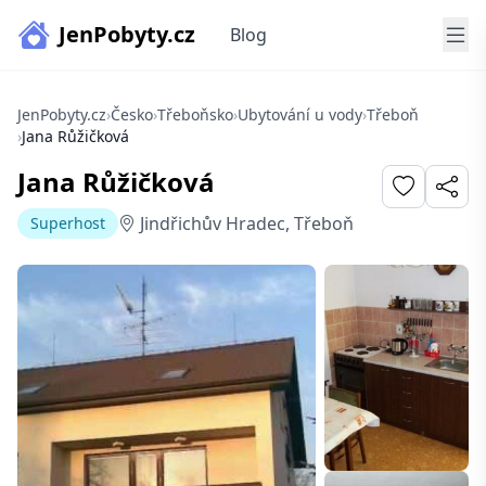
JenPobyty.cz
Blog
JenPobyty.cz
›
Česko
›
Třeboňsko
›
Ubytování u vody
›
Třeboň
›
Jana Růžičková
Jana Růžičková
Jindřichův Hradec, Třeboň
Superhost