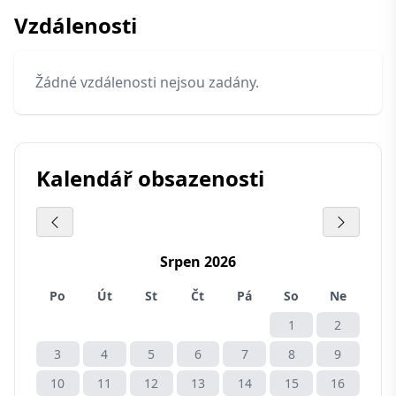
Vzdálenosti
Žádné vzdálenosti nejsou zadány.
Kalendář obsazenosti
Srpen 2026
Po
Út
St
Čt
Pá
So
Ne
1
2
3
4
5
6
7
8
9
10
11
12
13
14
15
16