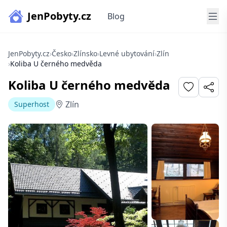
JenPobyty.cz
Blog
JenPobyty.cz
›
Česko
›
Zlínsko
›
Levné ubytování
›
Zlín
›
Koliba U černého medvěda
Koliba U černého medvěda
Zlín
Superhost