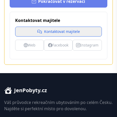
Pokračovat v rezervaci
Kontaktovat majitele
Kontaktovat majitele
Web
Facebook
Instagram
JenPobyty.cz
Váš průvodce rekreačním ubytováním po celém Česku.
Najděte si perfektní místo pro dovolenou.