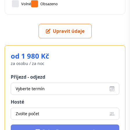
Volné
Obsazeno
Upravit údaje
od 1 980 Kč
za osobu / za noc
Příjezd - odjezd
Vyberte termín
Hosté
Zvolte počet