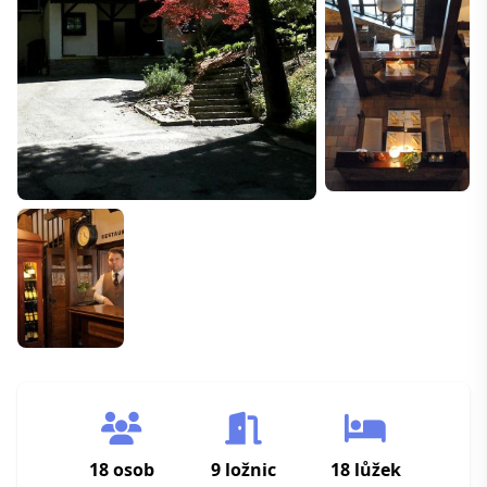
18 osob
9 ložnic
18 lůžek