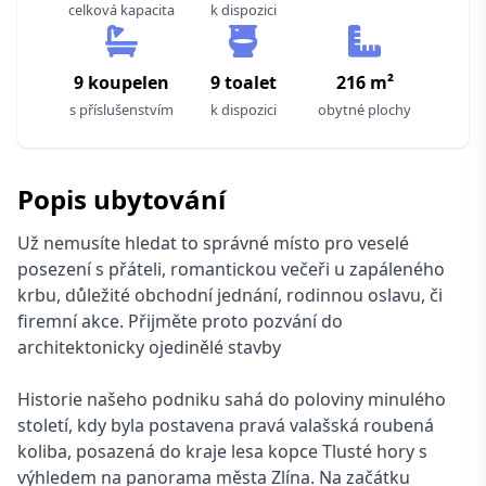
celková kapacita
k dispozici
9 koupelen
9 toalet
216 m²
s příslušenstvím
k dispozici
obytné plochy
Popis ubytování
Už nemusíte hledat to správné místo pro veselé
posezení s přáteli, romantickou večeři u zapáleného
krbu, důležité obchodní jednání, rodinnou oslavu, či
firemní akce. Přijměte proto pozvání do
architektonicky ojedinělé stavby
Historie našeho podniku sahá do poloviny minulého
století, kdy byla postavena pravá valašská roubená
koliba, posazená do kraje lesa kopce Tlusté hory s
výhledem na panorama města Zlína. Na začátku