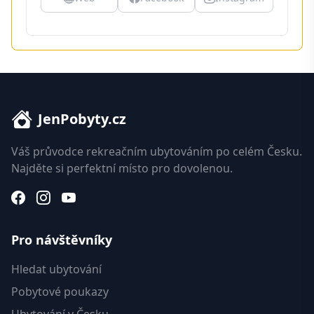
JenPobyty.cz
Váš průvodce rekreačním ubytováním po celém Česku.
Najděte si perfektní místo pro dovolenou.
Pro návštěvníky
Hledat ubytování
Pobytové poukazy