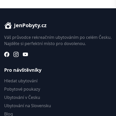
JenPobyty.cz
Váš průvodce rekreačním ubytováním po celém Česku.
Najděte si perfektní místo pro dovolenou.
Pro návštěvníky
Hledat ubytování
Pobytové poukazy
Ubytování v Česku
Ubytování na Slovensku
Blog