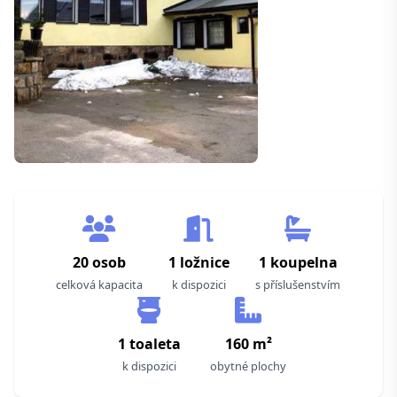
20 osob
1 ložnice
1 koupelna
celková kapacita
k dispozici
s příslušenstvím
1 toaleta
160 m²
k dispozici
obytné plochy