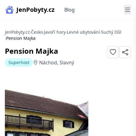
JenPobyty.cz
Blog
JenPobyty.cz
›
Česko
›
Javoří hory
›
Levné ubytování
›
Suchý Důl
›
Pension Majka
Pension Majka
Náchod, Slavný
Superhost