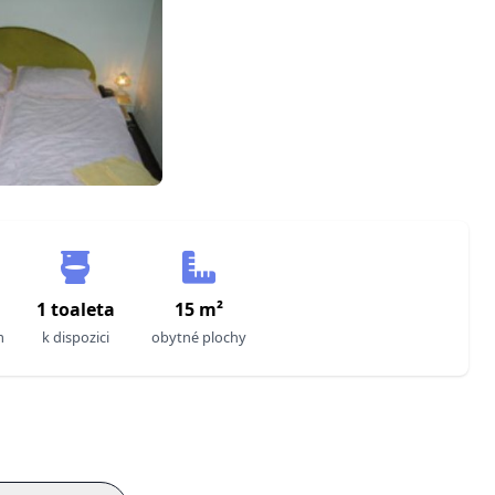
a
1 toaleta
15 m²
m
k dispozici
obytné plochy