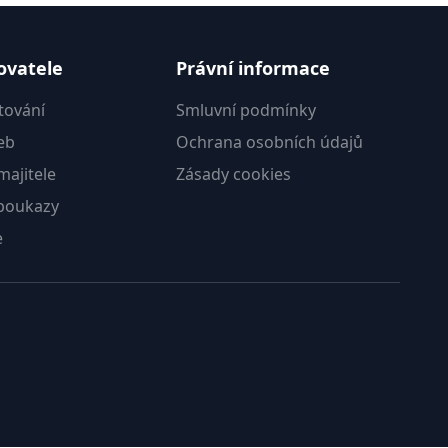
ovatele
Právní informace
tování
Smluvní podmínky
eb
Ochrana osobních údajů
ajitele
Zásady cookies
poukazy
e