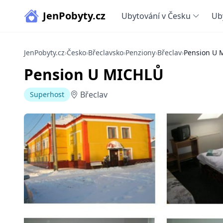
JenPobyty.cz
Ubytování v Česku
Ub
JenPobyty.cz
›
Česko
›
Břeclavsko
›
Penziony
›
Břeclav
›
Pension U 
Pension U MICHLŮ
Břeclav
Superhost