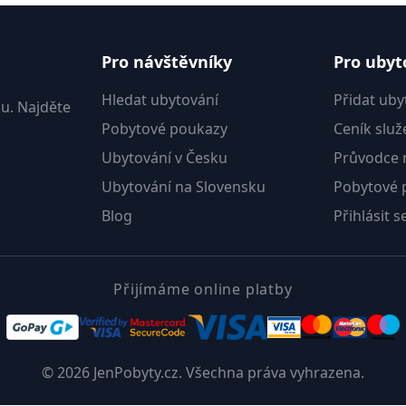
Pro návštěvníky
Pro ubyt
Hledat ubytování
Přidat uby
u. Najděte
Pobytové poukazy
Ceník služ
Ubytování v Česku
Průvodce m
Ubytování na Slovensku
Pobytové 
Blog
Přihlásit s
Přijímáme online platby
© 2026 JenPobyty.cz. Všechna práva vyhrazena.