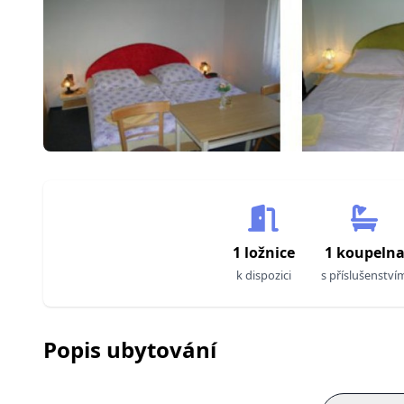
1 ložnice
1 koupeln
k dispozici
s příslušenství
Popis ubytování