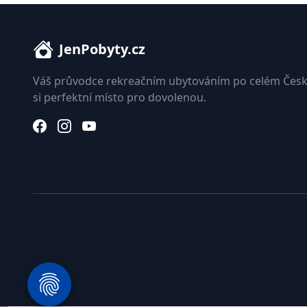
JenPobyty.cz
Váš průvodce rekreačním ubytováním po celém Česk
si perfektní místo pro dovolenou.