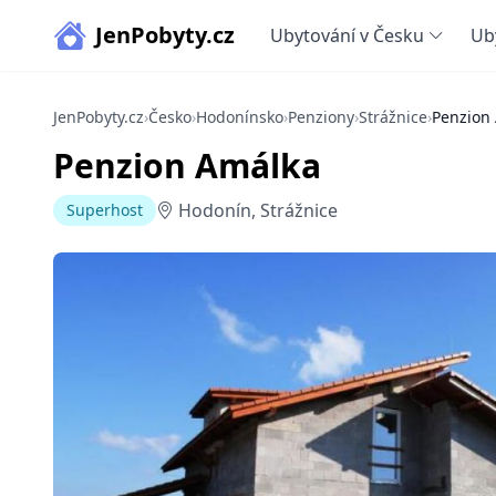
JenPobyty.cz
Ubytování v Česku
Ub
JenPobyty.cz
›
Česko
›
Hodonínsko
›
Penziony
›
Strážnice
›
Penzion
Penzion Amálka
Hodonín, Strážnice
Superhost