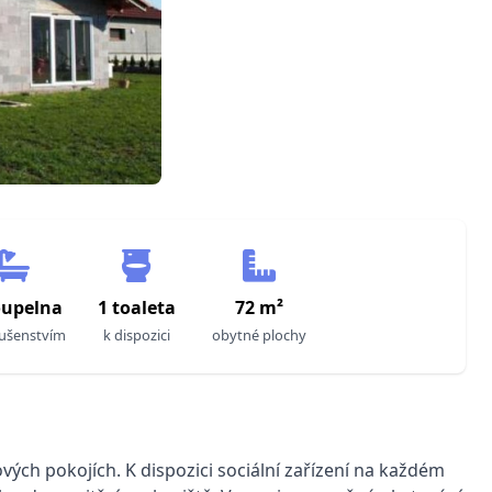
oupelna
1 toaleta
72 m²
lušenstvím
k dispozici
obytné plochy
vých pokojích. K dispozici sociální zařízení na každém