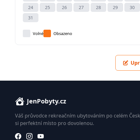
24
25
26
27
28
29
30
31
Volné
Obsazeno
Upr
JenPobyty.cz
Váš průvodce rekreačním ubytováním po celém Česk
si perfektní místo pro dovolenou.