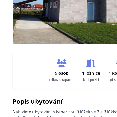
9 osob
1 ložnice
1 k
celková kapacita
k dispozici
s přís
Popis ubytování
Nabízíme ubytování s kapacitou 9 lůžek ve 2 a 3 lůžko