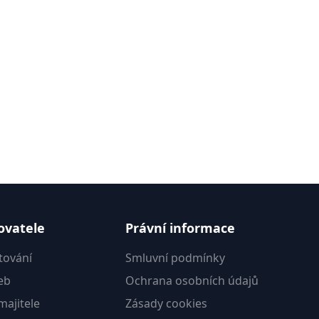
ovatele
Právní informace
tování
Smluvní podmínky
eb
Ochrana osobních údajů
ajitele
Zásady cookies