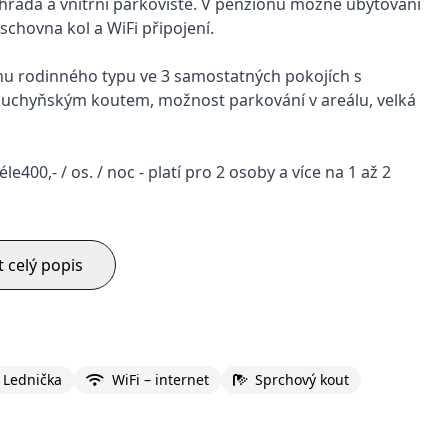
ahrada a vnitřní parkoviště. V penzionu možné ubytování
schovna kol a WiFi připojení.
u rodinného typu ve 3 samostatných pokojích s
s kuchyňským koutem, možnost parkování v areálu, velká
éle400,- / os. / noc - platí pro 2 osoby a více na 1 až 2
t celý popis
Lednička
WiFi – internet
Sprchový kout