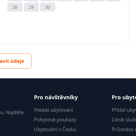
28
29
30
avit údaje
Pro návštěvníky
Pro ubyt
Hledat ubytování
Přidat uby
u. Najděte
Pobytové poukazy
Ceník služ
Ubytování v Česku
Průvodce m