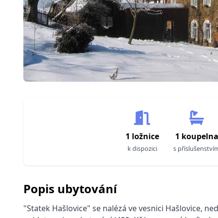
1 ložnice
1 koupeln
k dispozici
s příslušenství
Popis ubytování
"Statek Hašlovice" se nalézá ve vesnici Hašlovice, n