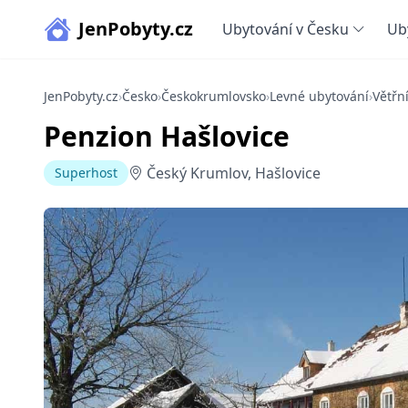
JenPobyty.cz
Ubytování v Česku
Ub
JenPobyty.cz
›
Česko
›
Českokrumlovsko
›
Levné ubytování
›
Větřn
Penzion Hašlovice
Český Krumlov, Hašlovice
Superhost