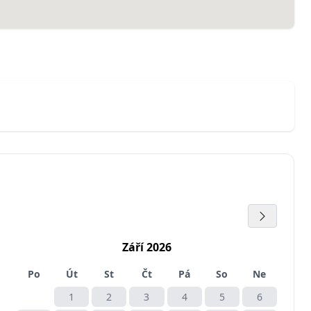
Září 2026
Po
Út
St
Čt
Pá
So
Ne
1
2
3
4
5
6