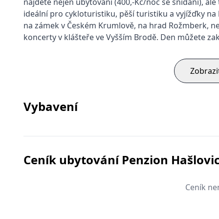
najdete nejen ubytování (400,-Kč/noc se snídaní), al
ideální pro cykloturistiku, pěší turistiku a vyjížďky 
na zámek v Českém Krumlově, na hrad Rožmberk, nebo
koncerty v klášteře ve Vyšším Brodě. Den můžete za
Zobrazi
Vybavení
Ceník ubytování Penzion Hašlovi
Ceník nen