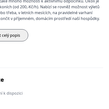
e také mnoho možností k aktivnímu odpočinku. Okolí je
na koních (od 200,-Kč/h). Nabízí se rovněž možnost výletů
 třeba, v letních mesících, na pravidelné varhaní
končit v příjemném, domácím prostředí naší hospůdky.
t celý popis
ce
í k dispozici