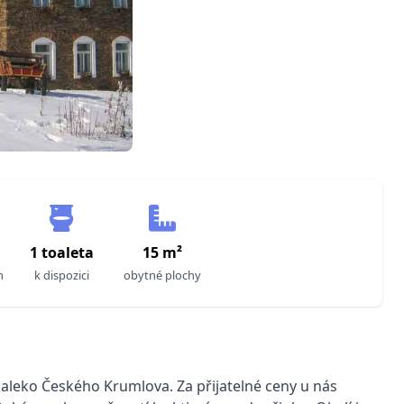
a
1 toaleta
15 m²
m
k dispozici
obytné plochy
edaleko Českého Krumlova. Za přijatelné ceny u nás