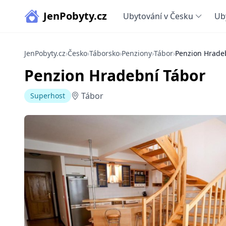
JenPobyty.cz
Ubytování v Česku
Ub
JenPobyty.cz
›
Česko
›
Táborsko
›
Penziony
›
Tábor
›
Penzion Hrade
Penzion Hradební Tábor
Tábor
Superhost