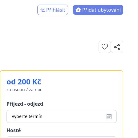
Přihlásit
Přidat ubytování
od 200 Kč
za osobu / za noc
Příjezd - odjezd
Vyberte termín
Hosté