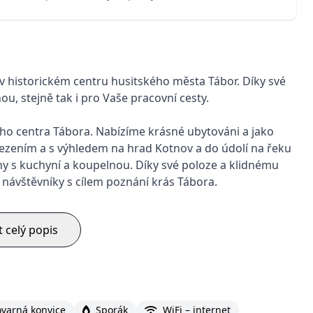
 v historickém centru husitského města Tábor. Díky své
u, stejně tak i pro Vaše pracovní cesty.
ého centra Tábora. Nabízíme krásné ubytováni a jako
ezením a s výhledem na hrad Kotnov a do údolí na řeku
ny s kuchyní a koupelnou. Díky své poloze a klidnému
 návštěvníky s cílem poznání krás Tábora.
t celý popis
ovarná konvice
Sporák
WiFi – internet