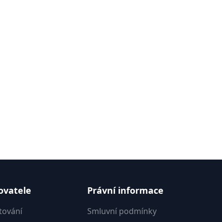
ovatele
Právní informace
tování
Smluvní podmínky