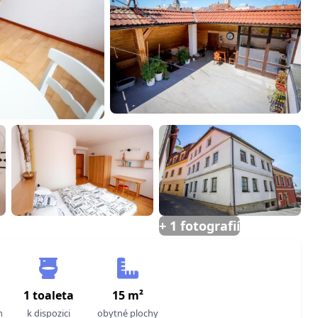
+ 1 fotografií
a
1 toaleta
15 m²
m
k dispozici
obytné plochy