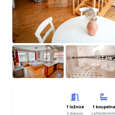
1 ložnice
1 koupeln
k dispozici
s příslušenství