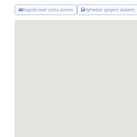
Naplánovat cestu autem
Vyhledat spojení vlakem