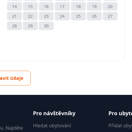
14
15
16
17
18
19
20
21
22
23
24
25
26
27
28
29
30
avit údaje
Pro návštěvníky
Pro ubyt
Hledat ubytování
Přidat uby
u. Najděte