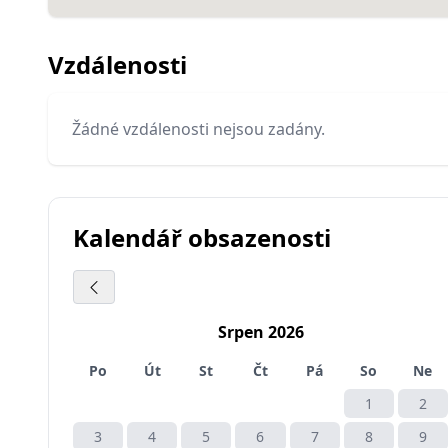
Vzdálenosti
Žádné vzdálenosti nejsou zadány.
Kalendář obsazenosti
Srpen 2026
Po
Út
St
Čt
Pá
So
Ne
1
2
3
4
5
6
7
8
9