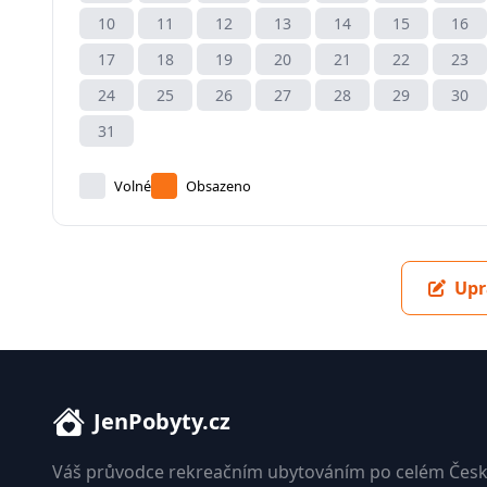
10
11
12
13
14
15
16
17
18
19
20
21
22
23
24
25
26
27
28
29
30
31
Volné
Obsazeno
Upr
JenPobyty.cz
Váš průvodce rekreačním ubytováním po celém Česk