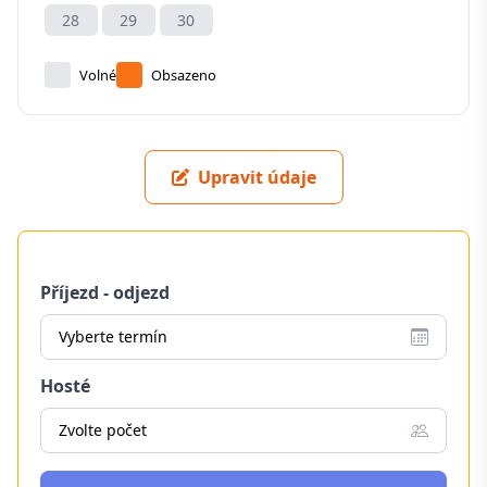
28
29
30
Volné
Obsazeno
Upravit údaje
Příjezd - odjezd
Vyberte termín
Hosté
Zvolte počet