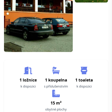
1 ložnice
1 koupelna
1 toaleta
k dispozici
s příslušenstvím
k dispozici
15 m²
obytné plochy