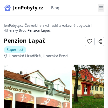
JenPobyty.cz
Blog
JenPobyty.cz
›
Česko
›
Uherskohradišťsko
›
Levné ubytování
›
Uherský Brod
›
Penzion Lapač
Penzion Lapač
Superhost
Uherské Hradiště, Uherský Brod