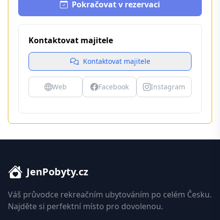
Pokračovat v rezervaci
Kontaktovat majitele
Kontaktovat majitele
Web
Facebook
Instagram
JenPobyty.cz
Váš průvodce rekreačním ubytováním po celém Česku.
Najděte si perfektní místo pro dovolenou.