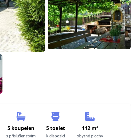
5 koupelen
5 toalet
112 m²
s příslušenstvím
k dispozici
obytné plochy