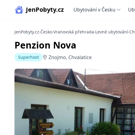
JenPobyty.cz
Ubytování v Česku
Ub
JenPobyty.cz
›
Česko
›
Vranovská přehrada
›
Levné ubytování
›
Ch
Penzion Nova
Znojmo, Chvalatice
Superhost