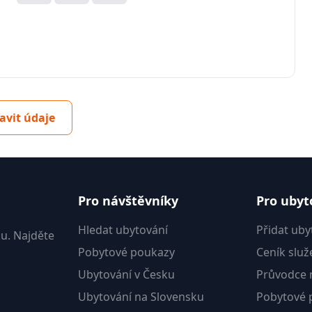
avit údaje
Pro návštěvníky
Pro ubyt
Hledat ubytování
Přidat uby
u. Najděte
Pobytové poukazy
Ceník služ
Ubytování v Česku
Průvodce m
Ubytování na Slovensku
Pobytové 