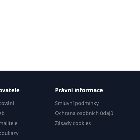
ovatele
Právní informace
tování
Smluvní podmínky
eb
Ochrana osobních údajů
ajitele
Zásady cookies
poukazy