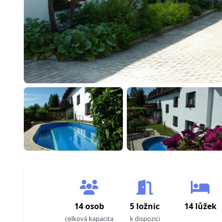
14 osob
5 ložnic
14 lůžek
celková kapacita
k dispozici