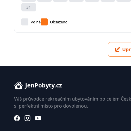
31
Volné
Obsazeno
Upr
JenPobyty.cz
Váš průvodce rekreačním ubytováním po celém Česk
si perfektní místo pro dovolenou.