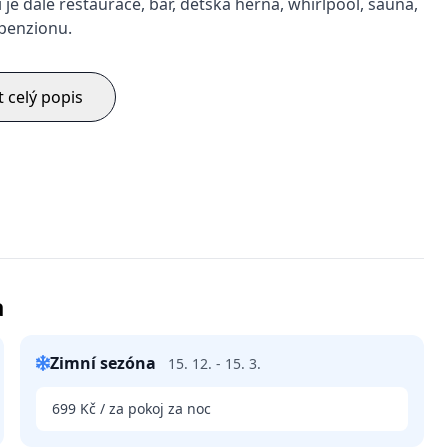
je dále restaurace, bar, dětská herna, whirlpool, sauna,
 penzionu.
t celý popis
a
Zimní sezóna
15. 12. - 15. 3.
699 Kč / za pokoj za noc