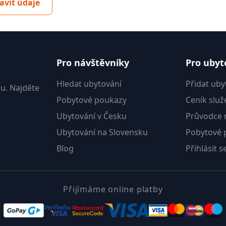
avit údaje
Pro návštěvníky
Pro ubyt
Hledat ubytování
Přidat uby
u. Najděte
Pobytové poukazy
Ceník služ
Ubytování v Česku
Průvodce m
Ubytování na Slovensku
Pobytové 
Blog
Přihlásit s
Přijímáme online platby