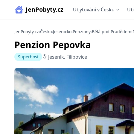
JenPobyty.cz
Ubytování v Česku
Ub
JenPobyty.cz
›
Česko
›
Jesenicko
›
Penziony
›
Bělá pod Pradědem
›
Penzion Pepovka
Jeseník, Filipovice
Superhost