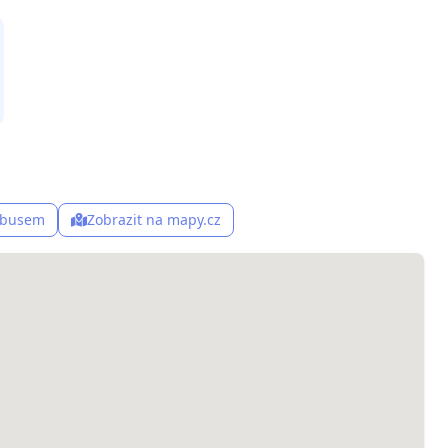
, busem
Zobrazit na mapy.cz