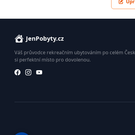
Upr
JenPobyty.cz
Váš průvodce rekreačním ubytováním po celém Česk
si perfektní místo pro dovolenou.