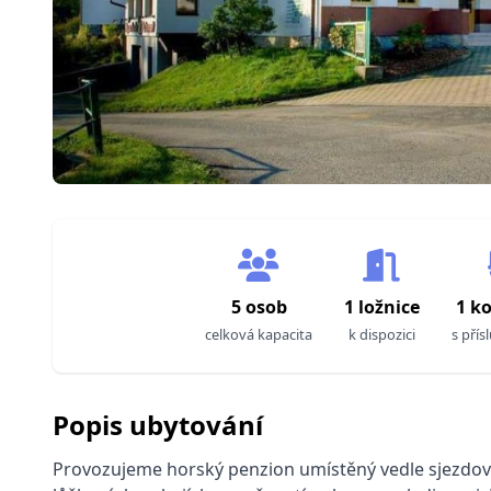
5 osob
1 ložnice
1 k
celková kapacita
k dispozici
s přís
Popis ubytování
Provozujeme horský penzion umístěný vedle sjezdovk