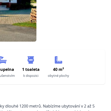
oupelna
1 toaleta
40 m²
lušenstvím
k dispozici
obytné plochy
y dlouhé 1200 metrů. Nabízíme ubytování v 2 až 5