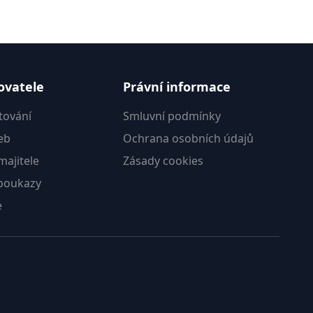
ovatele
Právní informace
tování
Smluvní podmínky
eb
Ochrana osobních údajů
ajitele
Zásady cookies
poukazy
e