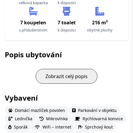
celková kapacita
k dispozici
7 koupelen
7 toalet
216 m²
s příslušenstvím
k dispozici
obytné plochy
Popis ubytování
Zobrazit celý popis
Vybavení
Domácí mazlíček povolen
Parkování v objektu
Lednička
Mikrovlnka
Rychlovarná konvice
Sporák
WiFi – internet
Sprchový kout