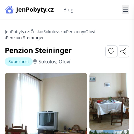
JenPobyty.cz
Blog
JenPobyty.cz
›
Česko
›
Sokolovsko
›
Penziony
›
Oloví
›
Penzion Steininger
Penzion Steininger
Sokolov, Oloví
Superhost