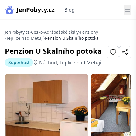
JenPobyty.cz
Blog
JenPobyty.cz
›
Česko
›
Adršpašské skály
›
Penziony
›
Teplice nad Metují
›
Penzion U Skalního potoka
Penzion U Skalního potoka
Náchod, Teplice nad Metují
Superhost