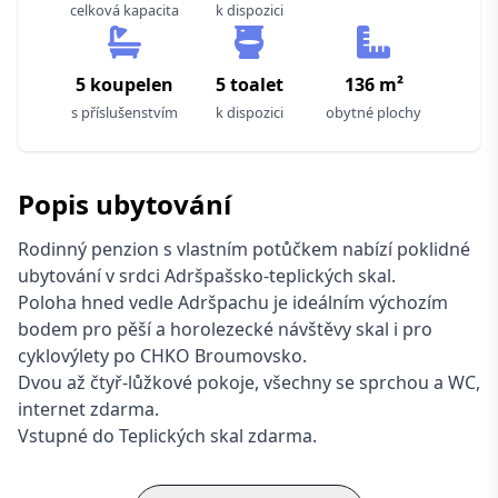
celková kapacita
k dispozici
5 koupelen
5 toalet
136 m²
s příslušenstvím
k dispozici
obytné plochy
Popis ubytování
Rodinný penzion s vlastním potůčkem nabízí poklidné
ubytování v srdci Adršpašsko-teplických skal.
Poloha hned vedle Adršpachu je ideálním výchozím
bodem pro pěší a horolezecké návštěvy skal i pro
cyklovýlety po CHKO Broumovsko.
Dvou až čtyř-lůžkové pokoje, všechny se sprchou a WC,
internet zdarma.
Vstupné do Teplických skal zdarma.