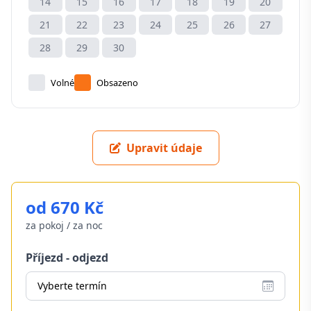
14
15
16
17
18
19
20
21
22
23
24
25
26
27
28
29
30
Volné
Obsazeno
Upravit údaje
od 670 Kč
za pokoj / za noc
Příjezd - odjezd
Vyberte termín