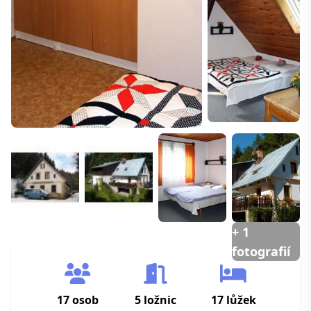
+ 1
fotografií
17 osob
5 ložnic
17 lůžek