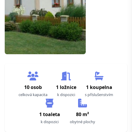
10 osob
1 ložnice
1 koupelna
celková kapacita
k dispozici
s příslušenstvím
1 toaleta
80 m²
k dispozici
obytné plochy