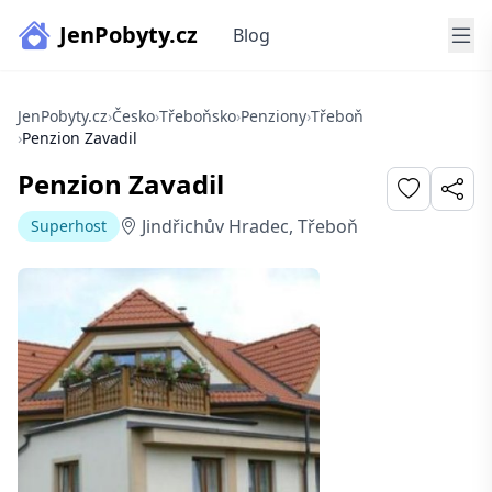
JenPobyty.cz
Blog
JenPobyty.cz
›
Česko
›
Třeboňsko
›
Penziony
›
Třeboň
›
Penzion Zavadil
Penzion Zavadil
Jindřichův Hradec, Třeboň
Superhost