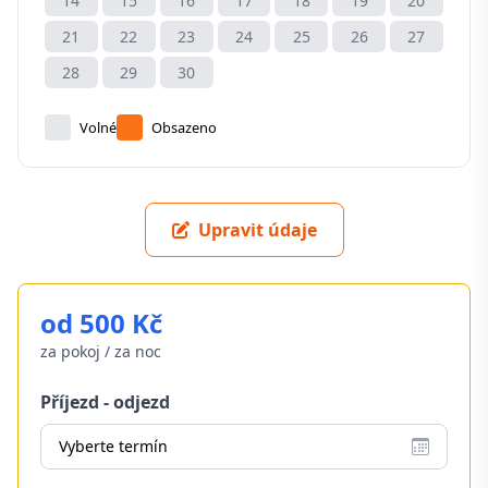
14
15
16
17
18
19
20
21
22
23
24
25
26
27
28
29
30
Volné
Obsazeno
Upravit údaje
od 500 Kč
za pokoj / za noc
Příjezd - odjezd
Vyberte termín