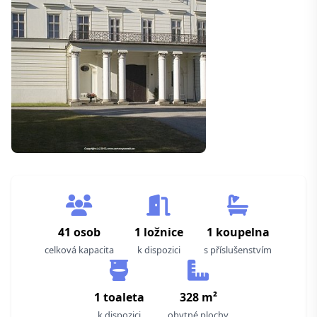
41 osob
1 ložnice
1 koupelna
celková kapacita
k dispozici
s příslušenstvím
1 toaleta
328 m²
k dispozici
obytné plochy