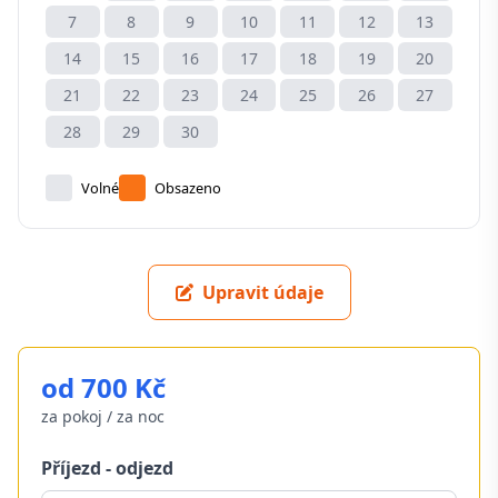
7
8
9
10
11
12
13
14
15
16
17
18
19
20
21
22
23
24
25
26
27
28
29
30
Volné
Obsazeno
Upravit údaje
od 700 Kč
za pokoj / za noc
Příjezd - odjezd