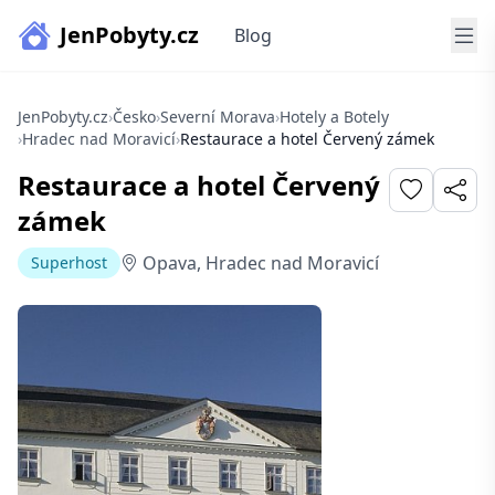
JenPobyty.cz
Blog
JenPobyty.cz
›
Česko
›
Severní Morava
›
Hotely a Botely
›
Hradec nad Moravicí
›
Restaurace a hotel Červený zámek
Restaurace a hotel Červený
zámek
Opava, Hradec nad Moravicí
Superhost