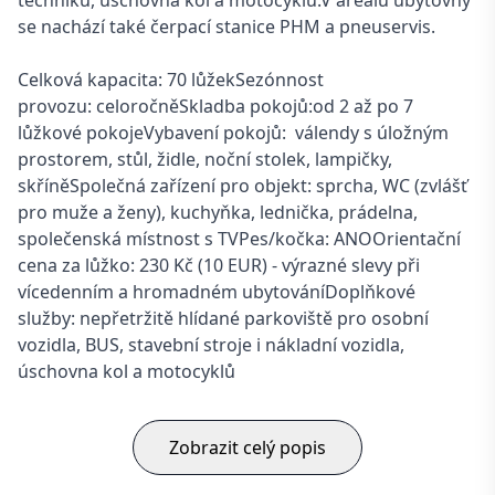
techniku, úschovna kol a motocyklů.V areálu ubytovny
se nachází také čerpací stanice PHM a pneuservis.
Celková kapacita: 70 lůžekSezónnost
provozu: celoročněSkladba pokojů:od 2 až po 7
lůžkové pokojeVybavení pokojů: válendy s úložným
prostorem, stůl, židle, noční stolek, lampičky,
skříněSpolečná zařízení pro objekt: sprcha, WC (zvlášť
pro muže a ženy), kuchyňka, lednička, prádelna,
společenská místnost s TVPes/kočka: ANOOrientační
cena za lůžko: 230 Kč (10 EUR) - výrazné slevy při
vícedenním a hromadném ubytováníDoplňkové
služby: nepřetržitě hlídané parkoviště pro osobní
vozidla, BUS, stavební stroje i nákladní vozidla,
úschovna kol a motocyklů
Zobrazit celý popis