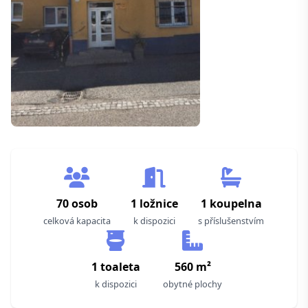
70 osob
1 ložnice
1 koupelna
celková kapacita
k dispozici
s příslušenstvím
1 toaleta
560 m²
k dispozici
obytné plochy