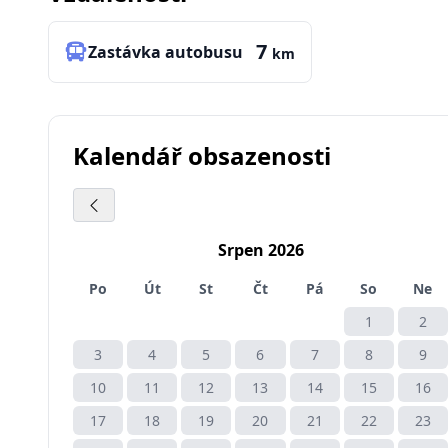
7
Zastávka autobusu
km
Kalendář obsazenosti
Srpen 2026
Po
Út
St
Čt
Pá
So
Ne
1
2
3
4
5
6
7
8
9
10
11
12
13
14
15
16
17
18
19
20
21
22
23