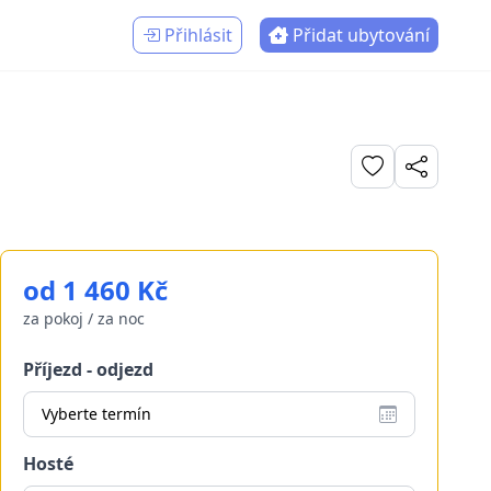
Přihlásit
Přidat ubytování
od 1 460 Kč
za pokoj / za noc
Příjezd - odjezd
Vyberte termín
Hosté