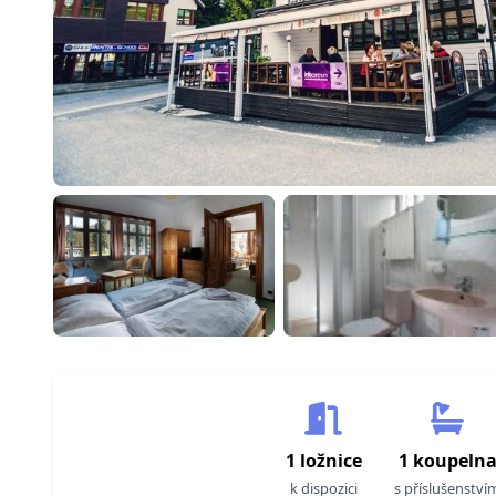
1 ložnice
1 koupeln
k dispozici
s příslušenství