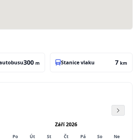
300
7
 autobusu
Stanice vlaku
m
km
Září 2026
Po
Út
St
Čt
Pá
So
Ne