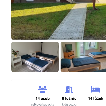
14 osob
9 ložnic
14 lůžek
celková kapacita
k dispozici