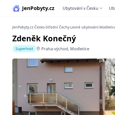
JenPobyty.cz
Ubytování v Česku
Ub
JenPobyty.cz
›
Česko
›
Střední Čechy
›
Levné ubytování
›
Modletic
Zdeněk Konečný
Praha-východ, Modletice
Superhost