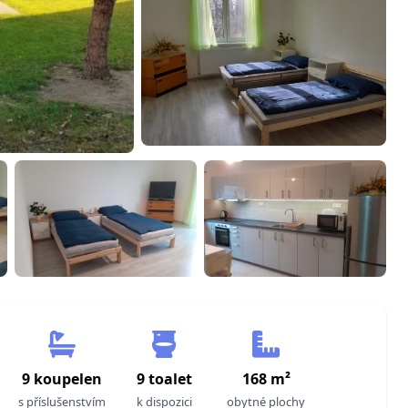
9 koupelen
9 toalet
168 m²
s příslušenstvím
k dispozici
obytné plochy