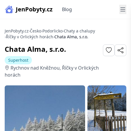
JenPobyty.cz
Blog
JenPobyty.cz
›
Česko
›
Podorlicko
›
Chaty a chalupy
›
Říčky v Orlických horách
›
Chata Alma, s.r.o.
Chata Alma, s.r.o.
Superhost
Rychnov nad Kněžnou, Říčky v Orlických
horách