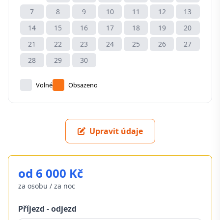
7
8
9
10
11
12
13
14
15
16
17
18
19
20
21
22
23
24
25
26
27
28
29
30
Volné
Obsazeno
Upravit údaje
od 6 000 Kč
za osobu / za noc
Příjezd - odjezd