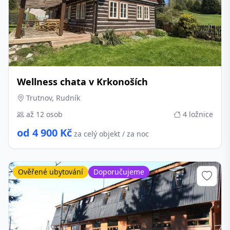
Wellness chata v Krkonoších
Trutnov, Rudník
až 12 osob
4 ložnice
od 4 900 Kč
za celý objekt / za noc
Ověřené ubytování
Doporučujeme