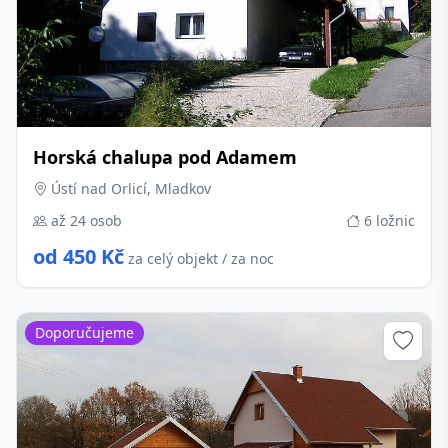
Horská chalupa pod Adamem
Ústí nad Orlicí, Mladkov
až 24 osob
6 ložnic
od 450 Kč
za celý objekt / za noc
Doporučujeme