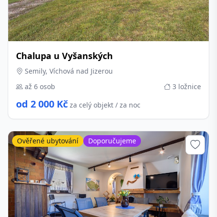
Chalupa u Vyšanských
Semily, Víchová nad Jizerou
až 6 osob
3 ložnice
od 2 000 Kč
za celý objekt / za noc
Ověřené ubytování
Doporučujeme