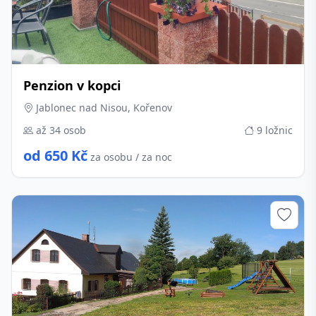
Penzion v kopci
Jablonec nad Nisou, Kořenov
až 34 osob
9 ložnic
od 650 Kč
za osobu / za noc