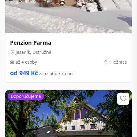
Penzion Parma
Jeseník, Ostružná
až 4 osoby
1 ložnice
od 949 Kč
za osobu / za noc
Doporučujeme