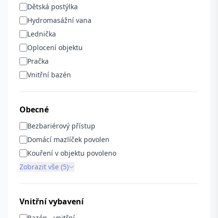
Dětská postýlka
Hydromasážní vana
Lednička
Oplocení objektu
Pračka
Vnitřní bazén
Obecné
Bezbariérový přístup
Domácí mazlíček povolen
Kouření v objektu povoleno
Zobrazit vše (5)
Vnitřní vybavení
Bazén - vnitřní