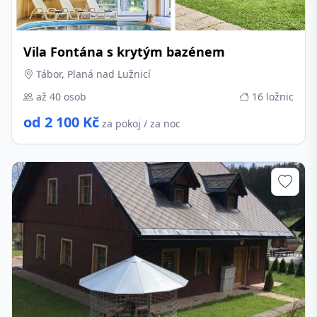
Vila Fontána s krytým bazénem
Tábor, Planá nad Lužnicí
až 40 osob
16 ložnic
od 2 100 Kč
za pokoj / za noc