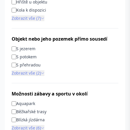
Hřiště u objektu
Kola k dispozici
Zobrazit vše (7)
Objekt nebo jeho pozemek přímo sousedí
S jezerem
S potokem
S přehradou
Zobrazit vše (2)
Možnosti zábavy a sportu v okolí
Aquapark
Běžkařské trasy
Blízká jízdárna
Zobrazit vše (6)