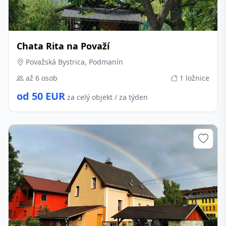
Chata Rita na Považí
Považská Bystrica, Podmanín
až 6 osob
1 ložnice
od 50 EUR
za celý objekt / za týden