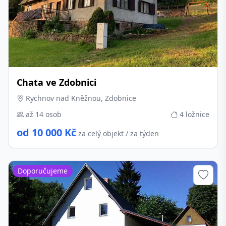
Chata ve Zdobnici
Rychnov nad Kněžnou, Zdobnice
až 14 osob
4 ložnice
od 10 000 Kč
za celý objekt / za týden
Doporučujeme