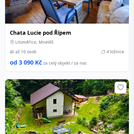
Chata Lucie pod Řípem
Litoměřice, Mnetěš
až 10 osob
4 ložnice
od 3 090 Kč
za celý objekt / za noc