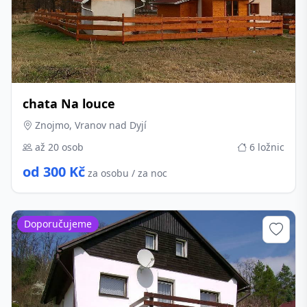
chata Na louce
Znojmo, Vranov nad Dyjí
až 20 osob
6 ložnic
od 300 Kč
za osobu / za noc
Doporučujeme