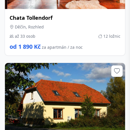
Chata Tollendorf
Děčín, Rozhled
až 33 osob
12 ložnic
od 1 890 Kč
za apartmán / za noc