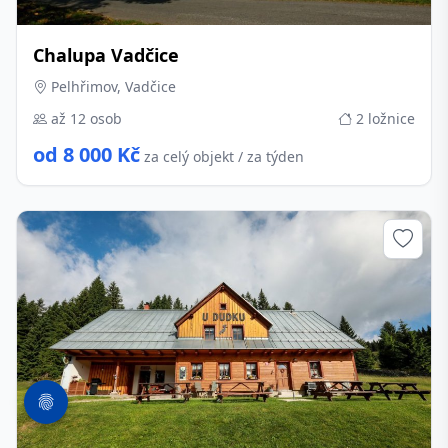
Chalupa Vadčice
Pelhřimov, Vadčice
až 12 osob
2 ložnice
od 8 000 Kč
za celý objekt / za týden