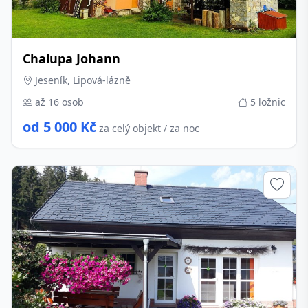
Chalupa Johann
Jeseník, Lipová-lázně
až 16 osob
5 ložnic
od 5 000 Kč
za celý objekt / za noc