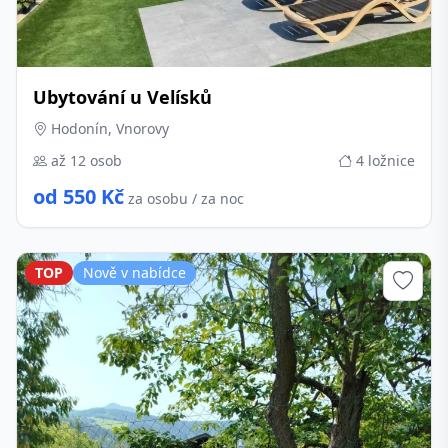
Ubytování u Velísků
Hodonín, Vnorovy
až 12 osob
4 ložnice
od 550 Kč
za osobu / za noc
TOP
Nově v nabídce