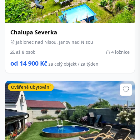
Chalupa Severka
Jablonec nad Nisou, Janov nad Nisou
až 8 osob
4 ložnice
od 14 900 Kč
za celý objekt / za týden
Ověřené ubytování